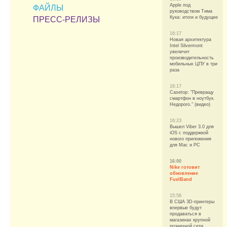
Apple под
ФАЙЛЫ
руководством Тима
Кука: итоги и будущее
ПРЕСС-РЕЛИЗЫ
16:17
Новая архитектура
Intel Silvermont
увеличит
производительность
мобильных ЦПУ в три
раза
16:17
Casetop: "Превращу
смартфон в ноутбук.
Недорого." (видео)
16:23
Вышел Viber 3.0 для
iOS с поддержкой
нового приложения
для Mac и PC
16:00
Nike готовит
обновление
FuelBand
15:56
В США 3D-принтеры
впервые будут
продаваться в
магазинах крупной
розничной сети