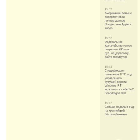
15:52
Американцы больше
доверяют свои
личные данные
Google, чем Apple и
Yahoo
15:52
Федеральное
казначейство готово
потратить 295 млн
руб. на доработку
сайта госзакупок
15:44
Спецификации
планшетов HTC под
управлением
будущей версии
Windows RT
включают в себя SoC
Snapdragon 800
15:42
CoinLab подала в суд
на крупнейший
Bitcoin-обменник