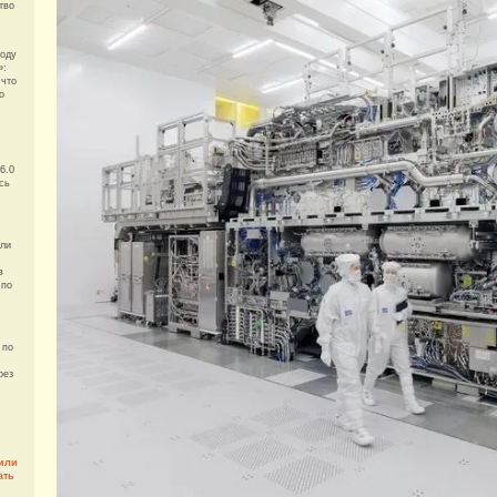
тво
году
»:
 что
о
6.0
сь
шли
в
 по
 по
рез
или
ать