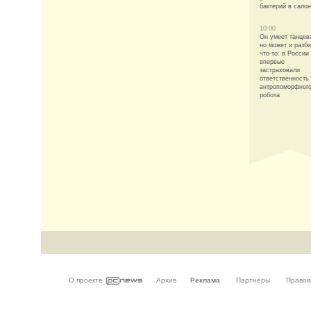
бактерий в сало
10:00
Он умеет танцев
но может и разби
что-то: в России
впервые
застраховали
ответственность 
антропоморфног
робота
О проекте
Архив
Реклама
Партнёры
Правов