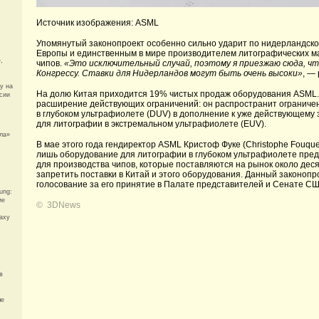
Источник изображения: ASML
Упомянутый законопроект особенно сильно ударит по нидерландско
Европы и единственным в мире производителем литографических м
,
чипов.
«Это исключительный случай, поэтому я приезжаю сюда, ч
Конгрессу. Ставки для Нидерландов могут быть очень высоки»
, —
у на
На долю Китая приходится 19% чистых продаж оборудования ASML.
сии
расширение действующих ограничений: он распространит ограниче
в глубоком ультрафиолете (DUV) в дополнение к уже действующему 
для литографии в экстремальном ультрафиолете (EUV).
ла»
В мае этого года гендиректор ASML Кристоф Фуке (Christophe Fouqu
лишь оборудование для литографии в глубоком ультрафиолете пред
для производства чипов, которые поставляются на рынок около деся
запретить поставки в Китай и этого оборудования. Данный законопр
голосование за его принятие в Палате представителей и Сенате СШ
ung:
ие
©
3DNews
laxy
в
ые