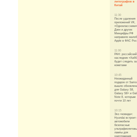
литографов в
Китай
11:30
После удаления
приложений VK,
«Одноклассники»
Дзен и других
Минцифры РФ
направило жалоб
Apple в ФАС Рос
11:00
РАН: российский
наследник «Хабб
будет следить за
кометами
10:45
Неожиданный
подарок от Sams
вышло обновлен
для Galaxy S8,
Galaxy S8+ и Ga
Note 8, которым
почти 10 лет
10:15
Эхо «ковида»:
Hyundai встроит 
автомобили
безопасные
ультрафиолетов
лампы для
уничтожения