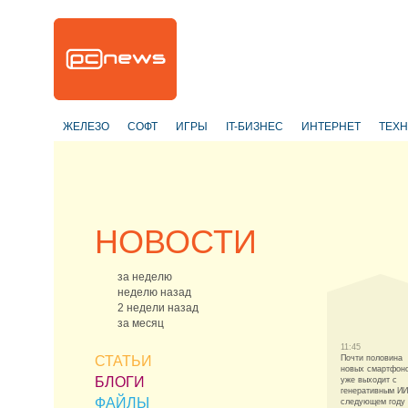
ЖЕЛЕЗО
СОФТ
ИГРЫ
IT-БИЗНЕС
ИНТЕРНЕТ
ТЕХ
НОВОСТИ
за неделю
неделю назад
2 недели назад
за месяц
11:45
СТАТЬИ
Почти половина
новых смартфон
БЛОГИ
уже выходит с
генеративным И
ФАЙЛЫ
следующем году