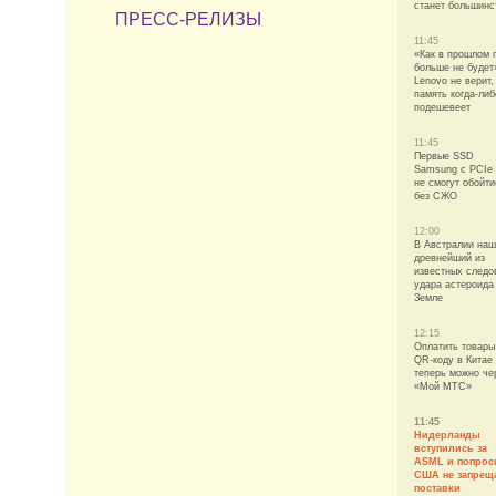
станет большинс
ПРЕСС-РЕЛИЗЫ
11:45
«Как в прошлом 
больше не будет
Lenovo не верит,
память когда-либ
подешевеет
11:45
Первые SSD
Samsung с PCIe 
не смогут обойти
без СЖО
12:00
В Австралии на
древнейший из
известных следо
удара астероида
Земле
12:15
Оплатить товары
QR-коду в Китае
теперь можно че
«Мой МТС»
11:45
Нидерланды
вступились за
ASML и попрос
США не запрещ
поставки