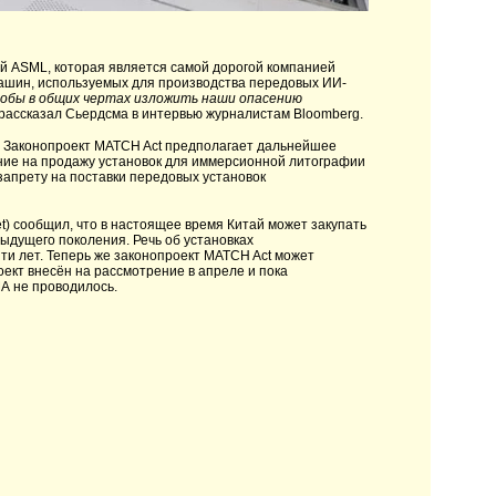
й ASML, которая является самой дорогой компанией
ашин, используемых для производства передовых ИИ-
тобы в общих чертах изложить наши опасению
 рассказал Сьердсма в интервью журналистам Bloomberg.
 Законопроект MATCH Act предполагает дальнейшее
ние на продажу установок для иммерсионной литографии
запрету на поставки передовых установок
et) сообщил, что в настоящее время Китай может закупать
ыдущего поколения. Речь об установках
ти лет. Теперь же законопроект MATCH Act может
оект внесён на рассмотрение в апреле и пока
А не проводилось.