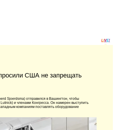
L
I
V
E
!
опросили США не запрещать
erd Sjoerdsma) отправился в Вашингтон, чтобы
Lutnick) и членами Конгресса. Он намерен выступить
 западным компаниям поставлять оборудование