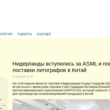
НОЛОГИИ
ГАДЖЕТЫ
БУДУЩЕЕ
Нидерланды вступились за ASML и п
поставки литографов в Китай
25.06.2026 11:45
На этой неделе министр торговли Нидерландов Сьерд Сьердсма (Sjo
встретиться с министром торговли США Говардом Латником (Howard 
против американского законопроекта MATCH Act, который запретит
для производства полупроводниковой продукции в Китай.
ов
И — в
 их