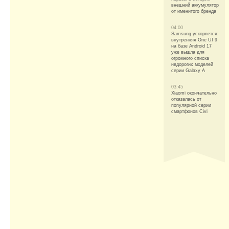
внешний аккумулятор
от именитого бренда
04:00
Samsung ускоряется:
внутренняя One UI 9
на базе Android 17
уже вышла для
огромного списка
недорогих моделей
серии Galaxy A
03:45
Xiaomi окончательно
отказалась от
популярной серии
смартфонов Civi