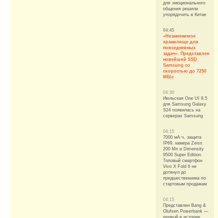
для эмоционального
общения решили
упорядочить в Китае
04:45
«Незаменимое
хранилище для
повседневных
задач». Представлен
новейший SSD
Samsung со
скоростью до 7250
МБ/с
04:30
Июльская One UI 8.5
для Samsung Galaxy
S24 появилась на
серверах Samsung
04:15
7000 мА·ч, защита
IP69, камера Zeiss
200 Мп и Dimensity
9500 Super Edition.
Топовый смартфон
Vivo X Fold 6 не
дотянул до
предшественника по
стартовым продажам
04:15
Представлен Bang &
Olufsen Powerbank —
первый в истории