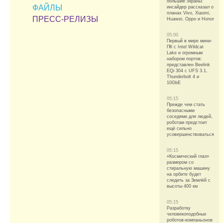
большие экраны:
ФАЙЛЫ
инсайдер рассказал о
планах Vivo, Xiaomi,
ПРЕСС-РЕЛИЗЫ
Huawei, Oppo и Honor
05:00
Первый в мире мини-
ПК с Intel Wildcat
Lake и огромным
набором портов:
представлен Beelink
EQi 304 с UFS 3.1,
Thunderbolt 4 и
10GbE
05:15
Прежде чем стать
безопасными
соседями для людей,
роботам предстоит
ещё сильно
усовершенствоваться
05:15
«Космический глаз»
размером со
стиральную машину
на орбите будет
следить за Землёй с
высоты 400 км
05:15
Разработку
человекоподобных
роботов-компаньонов