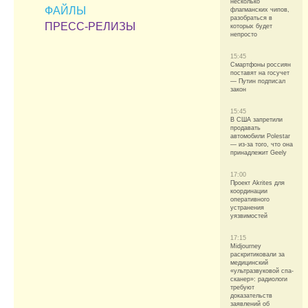
несколько
ФАЙЛЫ
флагманских чипов,
разобраться в
ПРЕСС-РЕЛИЗЫ
которых будет
непросто
15:45
Смартфоны россиян
поставят на госучет
— Путин подписал
закон
15:45
В США запретили
продавать
автомобили Polestar
— из-за того, что она
принадлежит Geely
17:00
Проект Akrites для
координации
оперативного
устранения
уязвимостей
17:15
Midjourney
раскритиковали за
медицинский
«ультразвуковой спа-
сканер»: радиологи
требуют
доказательств
заявлений об