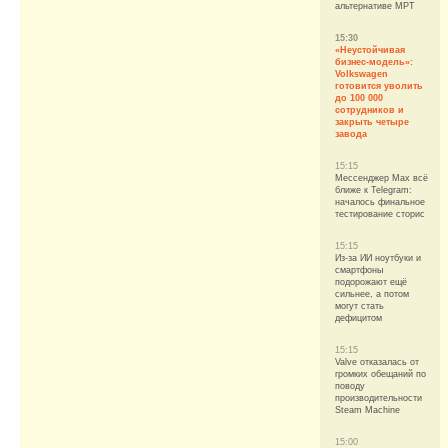
альтернативе МРТ
15:30
«Неустойчивая
бизнес-модель»:
Volkswagen
готовится уволить
до 100 000
сотрудников и
закрыть четыре
завода
15:15
Мессенджер Max всё
ближе к Telegram:
началось финальное
тестирование сторис
15:15
Из-за ИИ ноутбуки и
смартфоны
подорожают ещё
сильнее, а потом
могут стать
дефицитом
15:15
Valve отказалась от
громких обещаний по
поводу
производительности
Steam Machine
15:00