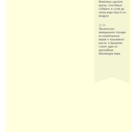
Инженеры сделали
куртку, способную
собирать в сутки до
литра воды просто из
воздуха
21:00
Экологичное
авиационное топливо
из отработанных
жиров и пальмового
масла: в Бразилии
строят один из
крупнейших
биозаводов мира