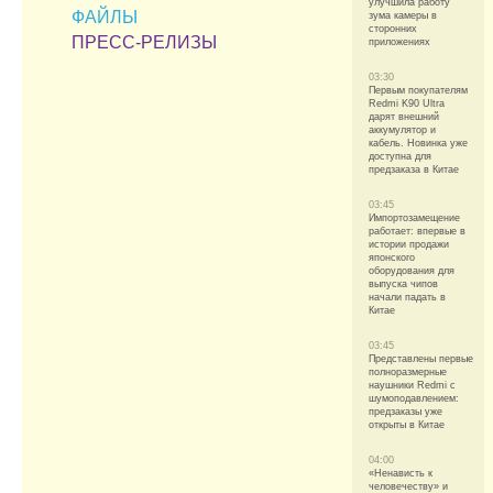
улучшила работу
ФАЙЛЫ
зума камеры в
сторонних
ПРЕСС-РЕЛИЗЫ
приложениях
03:30
Первым покупателям
Redmi K90 Ultra
дарят внешний
аккумулятор и
кабель. Новинка уже
доступна для
предзаказа в Китае
03:45
Импортозамещение
работает: впервые в
истории продажи
японского
оборудования для
выпуска чипов
начали падать в
Китае
03:45
Представлены первые
полноразмерные
наушники Redmi с
шумоподавлением:
предзаказы уже
открыты в Китае
04:00
«Ненависть к
человечеству» и