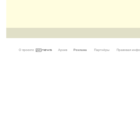
О проекте
Архив
Реклама
Партнёры
Правовая инф