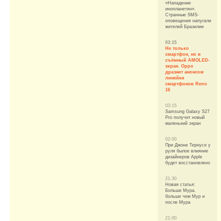
«Нападение
инопланетян».
Странные SMS-
оповещения напугали
жителей Бразилии
03:15
Не только
смартфон, но и
съёмный AMOLED-
экран. Oppo
дразнит анонсом
линейки
смартфонов Reno
16
03:15
Samsung Galaxy S27
Pro получит новый
маленький экран
02:00
При Джоне Тернусе у
руля былое влияние
дизайнеров Apple
будет восстановлено
21:30
Новая статья:
Больше Мура,
больше чем Мур и
после Мура
21:00