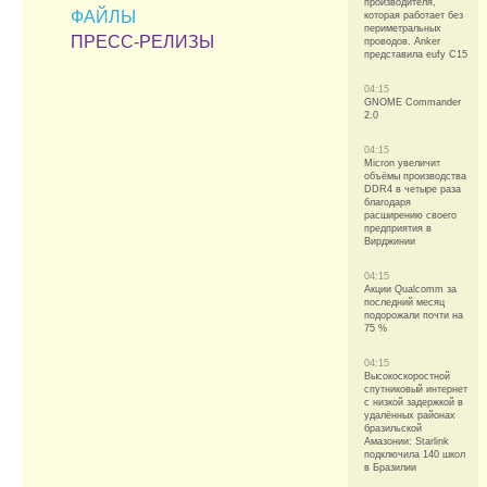
производителя,
ФАЙЛЫ
которая работает без
периметральных
ПРЕСС-РЕЛИЗЫ
проводов. Anker
представила eufy C15
04:15
GNOME Commander
2.0
04:15
Micron увеличит
объёмы производства
DDR4 в четыре раза
благодаря
расширению своего
предприятия в
Вирджинии
04:15
Акции Qualcomm за
последний месяц
подорожали почти на
75 %
04:15
Высокоскоростной
спутниковый интернет
с низкой задержкой в
удалённых районах
бразильской
Амазонии: Starlink
подключила 140 школ
в Бразилии