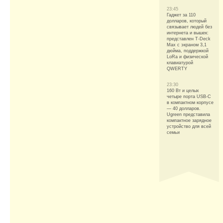
23:45
Гаджет за 110
долларов, который
связывает людей без
интернета и вышек:
представлен T-Deck
Max с экраном 3,1
дюйма, поддержкой
LoRa и физической
клавиатурой
QWERTY
23:30
160 Вт и целых
четыре порта USB-C
в компактном корпусе
— 40 долларов.
Ugreen представила
компактное зарядное
устройство для всей
семьи