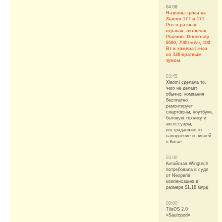
04:00
Названы цены на
Xiaomi 17T и 17T
Pro в разных
странах, включая
Россию. Dimensity
9500, 7000 мАч, 100
Вт и камера Leica
со 120-кратным
зумом
03:45
Xiaomi сделала то,
чего не делает
обычно: компания
бесплатно
ремонтирует
смартфоны, ноутбуки,
бытовую технику и
аксессуары,
пострадавшие от
наводнение и ливней
в Китае
03:00
Китайская Wingtech
потребовала в суде
от Nexperia
компенсацию в
размере $1,18 млрд
03:00
TileOS 2.0
«Sauropod»