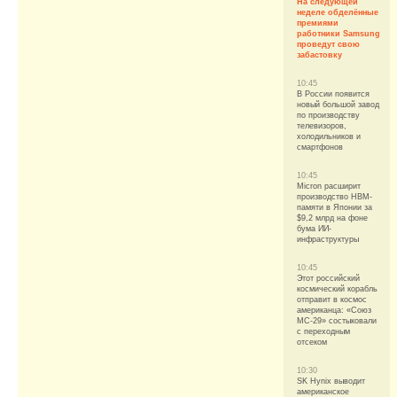
На следующей
неделе обделённые
премиями
работники Samsung
проведут свою
забастовку
10:45
В России появится
новый большой завод
по производству
телевизоров,
холодильников и
смартфонов
10:45
Micron расширит
производство HBM-
памяти в Японии за
$9,2 млрд на фоне
бума ИИ-
инфраструктуры
10:45
Этот российский
космический корабль
отправит в космос
американца: «Союз
МС-29» состыковали
с переходным
отсеком
10:30
SK Hynix выводит
американское