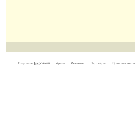
О проекте
Архив
Реклама
Партнёры
Правовая инф