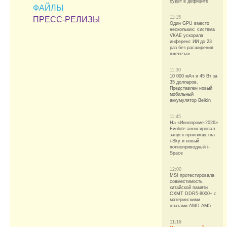
будет в дефиците
ФАЙЛЫ
11:15
ПРЕСС-РЕЛИЗЫ
Один GPU вместо
нескольких: система
VKAE ускорила
инференс ИИ до 23
раз без расширения
«железа»
11:30
10 000 мАч и 45 Вт за
35 долларов.
Представлен новый
мобильный
аккумулятор Belkin
11:45
На «Иннопроме-2026»
Evolute анонсировал
запуск производства
i-Sky и новый
полноприводный i-
Space
12:00
MSI протестировала
совместимость
китайской памяти
CXMT DDR5-8000+ с
материнскими
платами AMD AM5
11:15