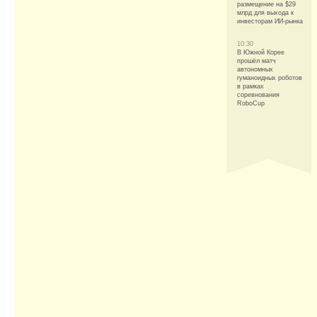
размещение на $29
млрд для выхода к
инвесторам ИИ-рынка
10:30
В Южной Корее
прошёл матч
автономных
гуманоидных роботов
в рамках
соревнования
RoboCup