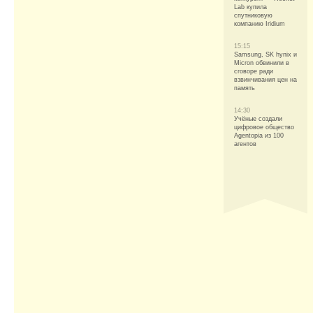
Lab купила
спутниковую
компанию Iridium
15:15
Samsung, SK hynix и
Micron обвинили в
сговоре ради
взвинчивания цен на
память
14:30
Учёные создали
цифровое общество
Agentopia из 100
агентов