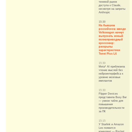
теневой рынок
доступа к Claude,
несмотря на запреты
Anthropic
15:30
На бывшем
российском заводе
Volkswagen начнут
выпускать новый
полноприводный
кроссовер:
раскрыты
характеристики
Tenet Plus L6
15:30
Meta* AI приблизила
чтение мыслей без
нейроинтерфейса к
уровню мозговых
имплантов
15:30
Flipper Devices
представила Busy Bar
— умное табло для
повышения
производительности
за ПК
15:15
У Starlink и Amazon
Leo появится
конкурент — Rocket