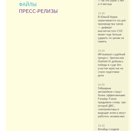
— на это ушло 5 лет
ФАЙЛЫ
и 4 месяца
ПРЕСС-РЕЛИЗЫ
15:45
В Южной Корее
заканчивается газ для
производства чипов
— дефицит
высокочистого CO2
может еще больше
ударить по ценам на
память
15:45
ИИ выиграл судебный
процесс: британская
Garfield AI добилась
победы в суде без
участия юристов на
этапе подготовки
дела
16:00
Гибридные
автомобили станут
более эффективными:
Faraday Future
придумала схему, при
которой ДВС,
электромоторы и
ведущие колеса могут
работать независимо
16:45
Китайцы создали