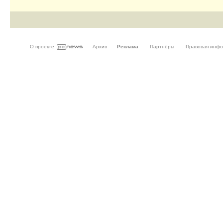
О проекте
Архив
Реклама
Партнёры
Правовая инф