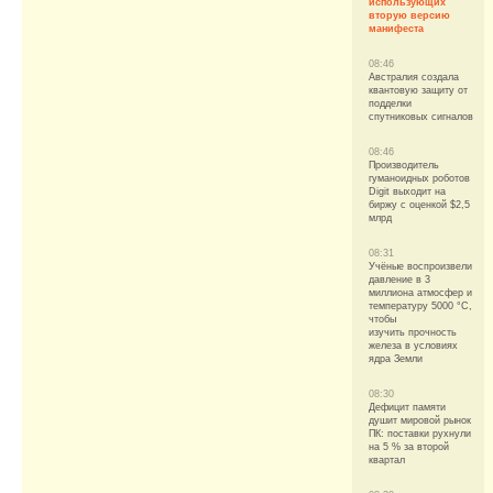
использующих
вторую версию
манифеста
08:46
Австралия создала
квантовую защиту от
подделки
спутниковых сигналов
08:46
Производитель
гуманоидных роботов
Digit выходит на
биржу с оценкой $2,5
млрд
08:31
Учёные воспроизвели
давление в 3
миллиона атмосфер и
температуру 5000 °C,
чтобы
изучить прочность
железа в условиях
ядра Земли
08:30
Дефицит памяти
душит мировой рынок
ПК: поставки рухнули
на 5 % за второй
квартал