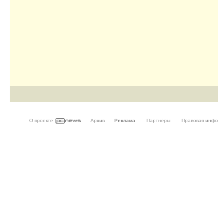
О проекте
Архив
Реклама
Партнёры
Правовая инф