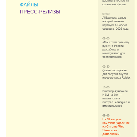
растительностью на
ФАЙЛЫ
солнечной ферме
ПРЕСС-РЕЛИЗЫ
09:00
AliExpress: самые
востребованные
ноутбуки в России
середины 2026 года
09:00
«Мы хотим дать ему
руки»: в России
разработали
манипулятор для
беспилотников
09:30
Quake портирован
для запуска внутри
игрового мира Roblox
10:00
Инженеры уложили
HBM на бок —
память стала
быстрее, холоднее и
вместительнее
09:00
На 31 августа
намечено удаление
из Chrome Web
Store всех
дополнений,