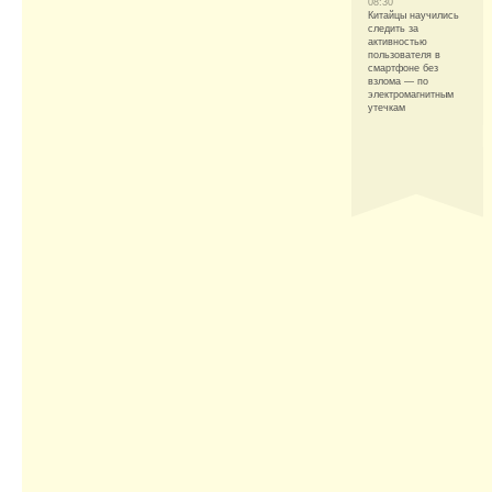
08:30
Китайцы научились
следить за
активностью
пользователя в
смартфоне без
взлома — по
электромагнитным
утечкам