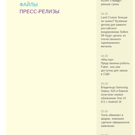
RDNA 5 выйдут
ФАЙЛЫ
раньше срока
ПРЕСС-РЕЛИЗЫ
04:45
Land Cruiser больше
не нужен? Кузовные
детали для рамного
российского
внедорожника Sollers
S9 будут делать из
отечественного
оцинкованного
металла
04:45
«Мастер».
Представлены роботы
Faber, они уже
доступны для заказа
в США
05:00
Владельцы Samsung
Galaxy S24 в Европе
получили свежее
обновление One UI
8.5 с Android 16
05:00
Tesla обвиняют в
аварии, компания
сделала официальное
заявление