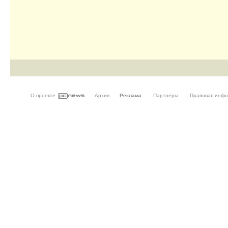
О проекте
Архив
Реклама
Партнёры
Правовая инф