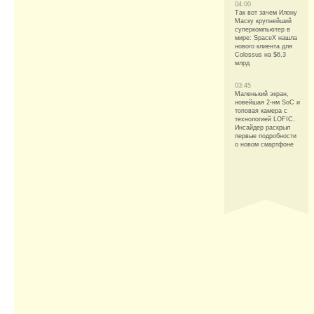
04:00
Так вот зачем Илону
Маску крупнейший
суперкомпьютер в
мире: SpaceX нашла
нового клиента для
Colossus на $6,3
млрд
03:45
Маленький экран,
новейшая 2-нм SoC и
топовая камера с
технологией LOFIC.
Инсайдер раскрыл
первые подробности
о новом смартфоне