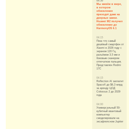
04:30
Мы живём в мире,
в котором
обновления
приходят даже на
дверные замки.
Huawei M2 получил
обновление до
HarmonyOS 6.1
04:15
Пока что самый
дешёвый смартфон от
Xiaomi в 2026 году с
экраном 120 Гц,
разъёмом 3,5 мм и
боковым сканером
отпечатков пальцев.
Представлен Redmi
17C
04:15
Reflection AI заплатит
SpaceX до $6,3 млрд
за аренду ЦОД
Colossus 2 до 2029
года
04:00
Универсальный 50-
кубитный квантовый
компьютер
смоделировали на
эксафлопсном Jupiter