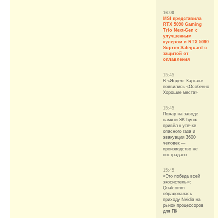
16:00
MSI представила
RTX 5090 Gaming
Trio Next-Gen с
улучшенным
кулером и RTX 5090
Suprim Safeguard с
защитой от
оплавления
15:45
В «Яндекс Картах»
появились «Особенно
Хорошие места»
15:45
Пожар на заводе
памяти SK hynix
привёл к утечке
опасного газа и
эвакуации 3600
человек —
производство не
пострадало
15:45
«Это победа всей
экосистемы»:
Qualcomm
обрадовалась
приходу Nvidia на
рынок процессоров
для ПК