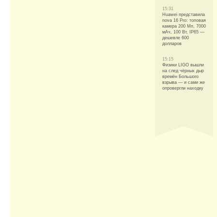
15:31
Huawei представила
nova 16 Pro: топовая
камера 200 Мп, 7000
мАч, 100 Вт, IP65 —
дешевле 600
долларов
15:15
Физики LIGO вышли
на след чёрных дыр
времён Большого
взрыва — и сами же
опровергли находку