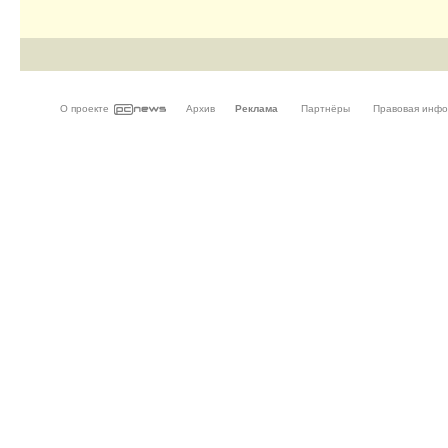
О проекте
Архив
Реклама
Партнёры
Правовая инф