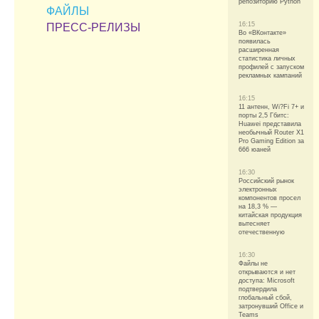
репозиторию Python
ФАЙЛЫ
16:15
ПРЕСС-РЕЛИЗЫ
Во «ВКонтакте»
появилась
расширенная
статистика личных
профилей с запуском
рекламных кампаний
16:15
11 антенн, Wi?Fi 7+ и
порты 2,5 Гбитс:
Huawei представила
необычный Router X1
Pro Gaming Edition за
666 юаней
16:30
Российский рынок
электронных
компонентов просел
на 18,3 % —
китайская продукция
вытесняет
отечественную
16:30
Файлы не
открываются и нет
доступа: Microsoft
подтвердила
глобальный сбой,
затронувший Office и
Teams