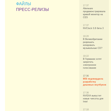
ФАЙЛЫ
17:37
Alienware
ПРЕСС-РЕЛИЗЫ
продемонстрировала
кривой монитор на
CES
17:37
NVClock 0.8 бета 3
19:20
В Великобритании
разрешать
копировать
музыкальные CD?
19:22
В Германии хотят
запретить
электронное
голосование
17:36
MSI подтвердила
разработку
дешевых ноутбуков
17:36
NVIDIA выпустит
новые чипсеты для
Intel
17:16