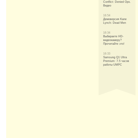
Conflict: Denied Ops.
Видео
16:54
Демоверсия Kane
Lynch: Dead Men
16:34
Выбираете HD-
видеокамеру?
Прочитайте это!
16:33
Samsung Q1 Ultra
Premium: 7.5 часов
работы UMPC