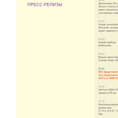
00:02
Дополнение The 
ПРЕСС-РЕЛИЗЫ
Sector к FarCry 
иметь значитель
улучшенную гра
00:03
Новая технологи
Microsoft, котора
может заменить
00:03
Новый трейлер
Wolfenstein
00:03
Вышла новая ве
Counter Strike 2
00:02
MSI представил
три видеокарт
GeForce 9500 G
00:01
GeForce 9500 GT
является 55-нм
22:51
Многопользовате
режим игры
S.T.A.L.K.E.R.: C
Sky