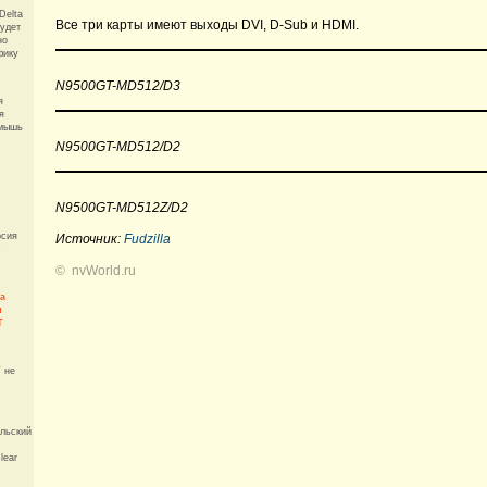
Delta
Все три карты имеют выходы DVI,
D-Sub
и HDMI.
будет
но
фику
N9500GT-MD512/D3
я
я
 мышь
N9500GT-MD512/D2
N9500GT-MD512Z/D2
рсия
Источник:
Fudzilla
D
©
nvWorld.ru
а
ы
T
 не
льский
lear