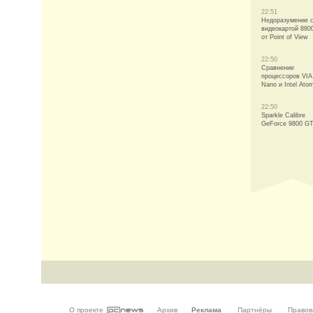
22:51
Недоразумение 
видеокартой 880
от Point of View
22:50
Сравнение
процессоров VIA
Nano и Intel Ato
22:50
Sparkle Calibre
GeForce 9800 G
О проекте
Архив
Реклама
Партнёры
Правов