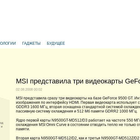
НОЛОГИИ
ГАДЖЕТЫ
БУДУЩЕЕ
MSI представила три видеокарты GeF
02.08.2008 00:02
MSI представила сразу три видеокарты на базе GeForce 9500 GT. Ин
изображения по интерфейсу HDMI. Первая видеокарта использует с
GDDR3 1600 МГц, вторая оснащена стандартной системой охлажден
пассивную систему охлаждения и 512 Мб памяти GDRR2 1000 МГц.
Ядро первой карты N9500GT-MD512/D3 работает на частоте 550 МГц
ход
охлаждения MSI Omni Curve в состоянии отводить тепло не только о
 и
памяти.
Вторая карта N9500GT-MD512/D2, как и третья N9500GT-MD512Z/D2 