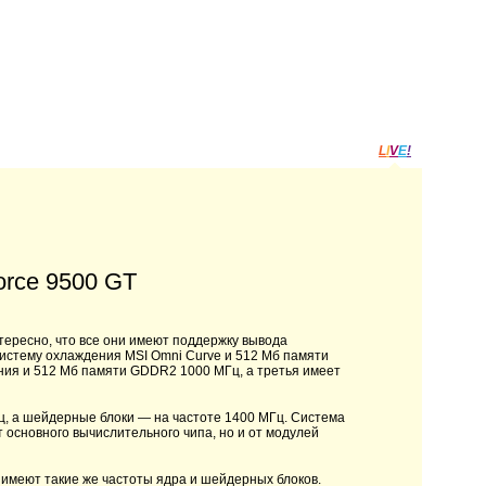
L
I
V
E
!
orce 9500 GT
тересно, что все они имеют поддержку вывода
истему охлаждения MSI Omni Curve и 512 Мб памяти
ия и 512 Мб памяти GDDR2 1000 МГц, а третья имеет
, а шейдерные блоки — на частоте 1400 МГц. Система
т основного вычислительного чипа, но и от модулей
имеют такие же частоты ядра и шейдерных блоков.