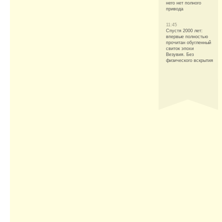
него нет полного
привода
11:45
Спустя 2000 лет:
впервые полностью
прочитан обугленный
свиток эпохи
Везувия. Без
физического вскрытия