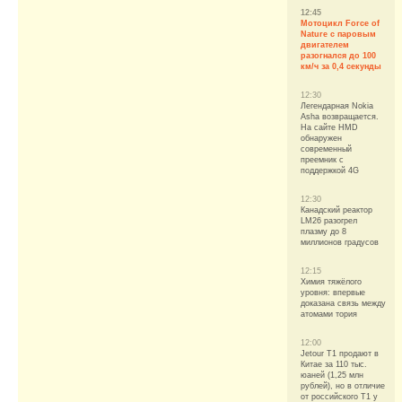
12:45
Мотоцикл Force of
Nature с паровым
двигателем
разогнался до 100
км/ч за 0,4 секунды
12:30
Легендарная Nokia
Asha возвращается.
На сайте HMD
обнаружен
современный
преемник с
поддержкой 4G
12:30
Канадский реактор
LM26 разогрел
плазму до 8
миллионов градусов
12:15
Химия тяжёлого
уровня: впервые
доказана связь между
атомами тория
12:00
Jetour T1 продают в
Китае за 110 тыс.
юаней (1,25 млн
рублей), но в отличие
от российского T1 у