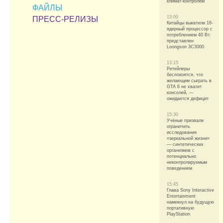
климат-контролем
ФАЙЛЫ
13:00
ПРЕСС-РЕЛИЗЫ
Китайцы выкатили 16-
ядерный процессор с
потреблением 40 Вт:
представлен
Loongson 3C3000
13:15
Ретейлеры
беспокоятся, что
желающим сыграть в
GTA 6 не хватит
консолей, —
ожидается дефицит
15:30
Учёные призвали
ограничить
исследования
«зеркальной жизни»
— синтетических
организмов с
потенциально
неконтролируемым
поведением
15:45
Глава Sony Interactive
Entertainment
намекнул на будущую
портативную
PlayStation