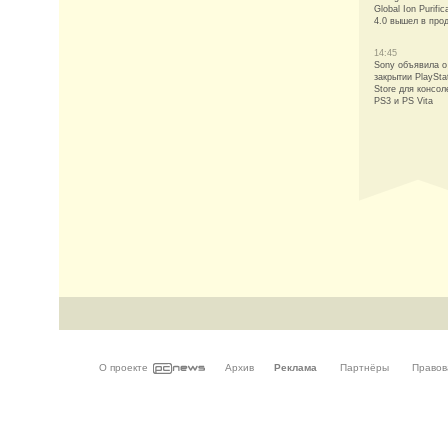
Global Ion Purific
4.0 вышел в про
14:45
Sony объявила о
закрытии PlaySta
Store для консол
PS3 и PS Vita
О проекте
Архив
Реклама
Партнёры
Правов