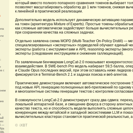
который вместо полного попарного сравнения токенов выбирает то
позволяет масштабировать обработку до 1 млн токенов, снижая выч
к линейной в практической реализации.
х
Дополнительно модель использует динамическую активацию параме
на токен (архитектура Mixture of Experts). Простые токены обраба
как сложные автоматически задействуют больше вычислительных ре
ила
при сохранении качества на сложных задачах.
чти
,
Отдельно заявлена схема MOPD (Multi-Teacher On-Policy Distill) — м
специализированных «экспертных» подмоделей обучают единый чекп
эксперты (работа с инструментами и API), reasoning-эксперты (мно
эксперты (следование инструкциям и снижение галлюцинаций).
:
По заявленным бенчмаркам LongCat-2.0 показывает конкурентоспосо
взаимодействия. В SWE-bench Pro модель набирает 59,5 балла, опере
е
и Claude Opus последних версий, при этом оставаясь ниже лидеров
ра с
фиксируются в Terminal-Bench 2.1 и задачах поиска и веб-агентов.
Практические демонстрации включают автоматическое построение S
под новые API, генерацию полноценных веб-приложений по одному о
юнем
и многоагентные системы генерации текстов с контролем согласован
В совокупности LongCat-2.0 демонстрирует сразу два сдвига: пере
ана
локальной аппаратной базе, и смещение фокуса в сторону агентных 
качество текста, но и способность модели выполнять сложные цепоч
конкуренцию между китайской и западной экосистемами LLM и пока
и
вычислительных кластерах становится практической реальностью, а
ный
omi
©
iXBT
й —
ijia
508L