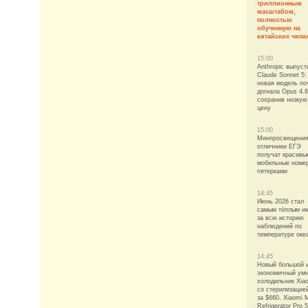
триллионным
масштабом,
полностью
обученную на
китайских чипа
15:00
Anthropic выпуст
Claude Sonnet 5:
новая модель по
догнала Opus 4.8
сохранив низкую
цену
15:00
Минпросвещения
отличники ЕГЭ
получат красивы
мобильные номе
пятерками
14:45
Июнь 2026 стал
самым тёплым и
за всю историю
наблюдений по
температуре оке
14:45
Новый большой 
экономичный ум
холодильник Xia
со стерилизацие
за $660. Xiaomi M
Refrigerator Pro 