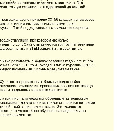
лько наиболее значимые элементы контекста. Это
ислительную сложность с квадратичной до близкой
тров в диапазоне примерно 33–56 млрд активных весов
тываются с минимальными вычислениями, тогда
сурсов. Такой подход снижает стоимость инференса
етод дистилляции, при котором несколько
оинт. В LongCat-2.0 выделяются три группы: агентные
гошаговая логика и STEM-задачи) и интерактивные
бные результаты в задачах создания кода и агентного
жая Gemini 3.1 Pro и находясь близко к уровню GPT-5.5
 общего назначения. Сильные результаты также
QL-агентов, рефакторинг больших кодовых баз
писанию, создание интерактивных 3D-сцен на Three.js
ности на длинных горизонтах контекста.
ход к триллионным моделям, обученным на полностью
сценариев, где ключевой метрикой становится не только
ки действий в длинном контексте. Это усиливает
зывает, что масштабное обучение на национальных
 не экспериментом.