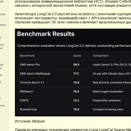
использование коммуникационной библиотеки HCCL (Huawei Collecti
ций
связана с аппаратной экосистемой Huawei, хотя поставщик ускорит
Архитектура LongCat-2.0 рассчитана на работу с агентными сценари
тали
использует инструменты, взаимодействует с API и реализует много
обучения превышает 30 трлн токенов и включает мультиязычные да
винок
б
tion
ей
ещё
на
за
й
р
ении
Источник: Meituan
Одним из ключевых технических элементов стала LongCat Sparse Att