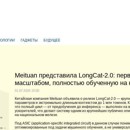
НОЛОГИИ
ГАДЖЕТЫ
БУДУЩЕЕ
Meituan представила LongCat-2.0: пе
масштабом, полностью обученную на 
01.07.2026 15:00
Китайская компания Meituan объявила о релизе LongCat-2.0 — крупн
параметров и экстремально длинным контекстом до 1 млн токенов. 
что полный цикл — от предобучения до инференса — выполнен на в
ускорителей, что делает систему одним из крупнейших публично о
на национальном железе.
ли
Под ASIC (application-specific integrated circuit) в данном случае
оптимизированные под задачи машинного обучения, а не универсал
пов —