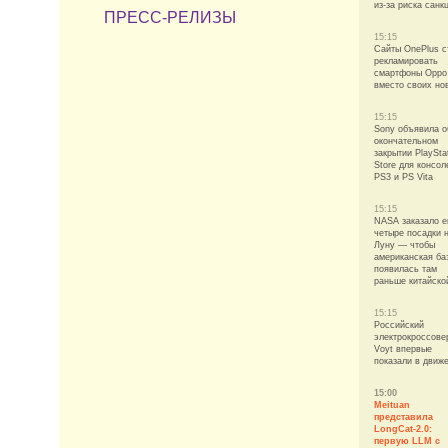
из-за риска санк
ПРЕСС-РЕЛИЗЫ
15:15
Сайты OnePlus с
рекламировать
смартфоны Oppo
вместо своих но
15:15
Sony объявила о
окончательном
закрытии PlaySta
Store для консол
PS3 и PS Vita
15:15
NASA заказало 
четыре посадки 
Луну — чтобы
американская ба
появилась там
раньше китайско
15:15
Российский
электрокроссове
Voyt впервые
показали в движ
15:00
Meituan
представила
LongCat-2.0:
первую LLM с