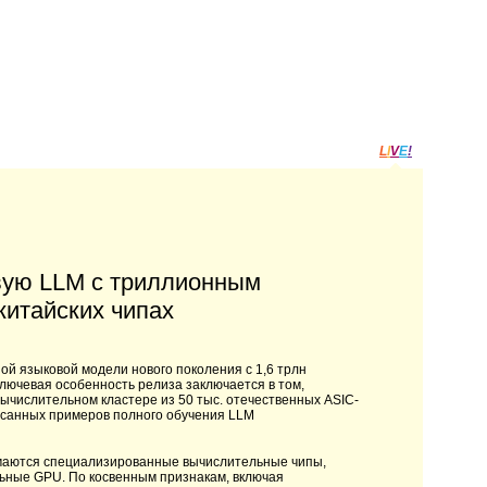
L
I
V
E
!
рвую LLM с триллионным
китайских чипах
ой языковой модели нового поколения с 1,6 трлн
Ключевая особенность релиза заключается в том,
ычислительном кластере из 50 тыс. отечественных ASIC-
писанных примеров полного обучения LLM
 понимаются специализированные вычислительные чипы,
ьные GPU. По косвенным признакам, включая