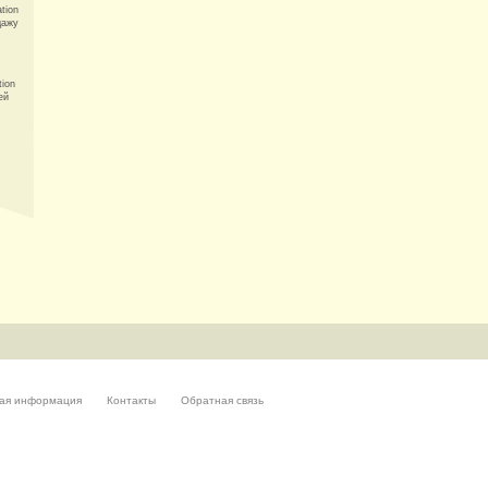
ation
дажу
tion
ей
ая информация
Контакты
Обратная связь