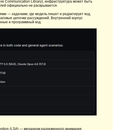
ve Communication Library), инфраструктура может быть
елей официально не раскрывается.
ями — задачами, где модель пишет и редактирует код,
шаговые цепочки рассуждений. Внутренний корпус
нные и программный код.
ention (LSA) — механизм разреженного внимания,