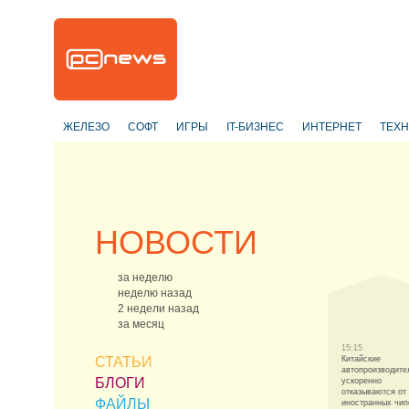
ЖЕЛЕЗО
СОФТ
ИГРЫ
IT-БИЗНЕС
ИНТЕРНЕТ
ТЕХ
НОВОСТИ
за неделю
неделю назад
2 недели назад
за месяц
15:15
СТАТЬИ
Китайские
автопроизводите
БЛОГИ
ускоренно
отказываются от
ФАЙЛЫ
иностранных чи