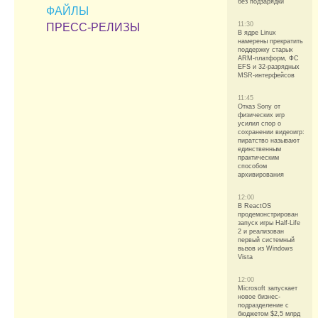
без подзарядки
ФАЙЛЫ
11:30
ПРЕСС-РЕЛИЗЫ
В ядре Linux
намерены прекратить
поддержку старых
ARM-платформ, ФС
EFS и 32-разрядных
MSR-интерфейсов
11:45
Отказ Sony от
физических игр
усилил спор о
сохранении видеоигр:
пиратство называют
единственным
практическим
способом
архивирования
12:00
В ReactOS
продемонстрирован
запуск игры Half-Life
2 и реализован
первый системный
вызов из Windows
Vista
12:00
Microsoft запускает
новое бизнес-
подразделение с
бюджетом $2,5 млрд