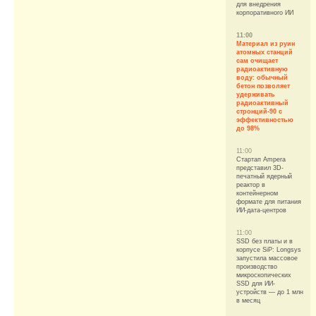
для внедрения
корпоративного ИИ
11:00
Материал из руин
атомных станций
сам очищает
радиоактивную
воду: обычный
бетон позволяет
удерживать
радиоактивный
стронций-90 с
эффективностью
до 98%
11:00
Стартап Ampera
представил 3D-
печатный ядерный
реактор в
контейнерном
формате для питания
ИИ-дата-центров
11:00
SSD без платы и в
корпусе SiP: Longsys
запустила массовое
производство
микроскопических
SSD для ИИ-
устройств — до 1 млн
в месяц