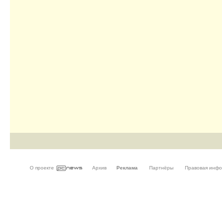
О проекте
Архив
Реклама
Партнёры
Правовая инф