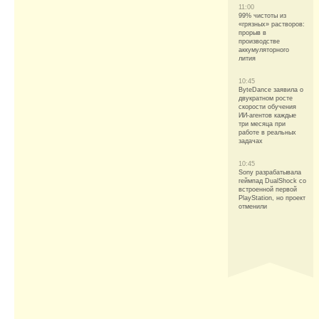
11:00
99% чистоты из
«грязных» растворов:
прорыв в
производстве
аккумуляторного
лития
10:45
ByteDance заявила о
двукратном росте
скорости обучения
ИИ-агентов каждые
три месяца при
работе в реальных
задачах
10:45
Sony разрабатывала
геймпад DualShock со
встроенной первой
PlayStation, но проект
отменили