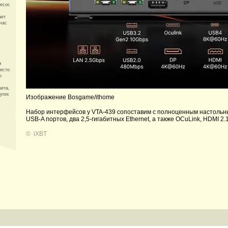
лесос
ает
 час
м
есто
о
ета,
ругих
Изображение Bosgame/ithome
Набор интерфейсов у VTA-439 сопоставим с полноценным настольным
USB-A портов, два 2,5-гигабитных Ethernet, а также OCuLink, HDMI 2.1
©
iXBT