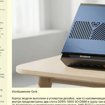
awei
А·ч и
деть
?
lax
e
я со
м
ит
нным
но
о
»
я
ерам.
 K50
 ПК
Изображение Grok
му
Корпус модели выполнен в угловатом дизайне, чем-то напоминающи
внутри предусмотрены два слота DDR5–5600 SO-DIMM и сразу три 
соль
За беспроводные возможности отвечает модуль AMD RZ717 с поддержк