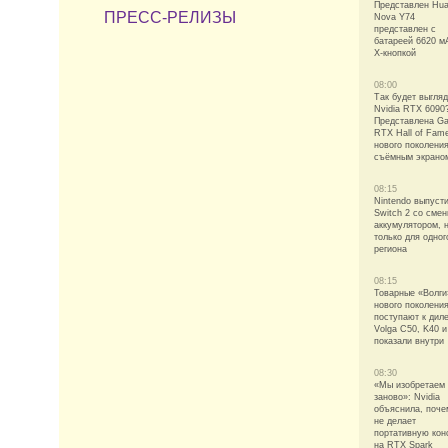
Представлен Hu
ПРЕСС-РЕЛИЗЫ
Nova Y74
представлен с
батареей 6620 м
X-кнопкой
08:00
Так будет выгля
Nvidia RTX 6090
Представлена Ga
RTX Hall of Fam
нового поколени
съёмным экрано
08:15
Nintendo выпуст
Switch 2 со сме
аккумулятором, 
только для одног
региона
08:15
Товарные «Волги
нового поколени
поступают к дил
Volga C50, K40 и
показали внутри
08:30
«Мы изобретаем
заново»: Nvidia
объяснила, поче
не делает
портативную кон
на RTX Spark