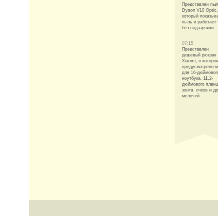
Представлен пы
Dyson V10 Optic,
который показыв
пыль и работает
без подзарядки
07:15
Представлен
дешёвый рюкзак
Xiaomi, в которо
предусмотрено м
для 16-дюймовог
ноутбука, 11,2-
дюймового планш
зонта, очков и д
мелочей