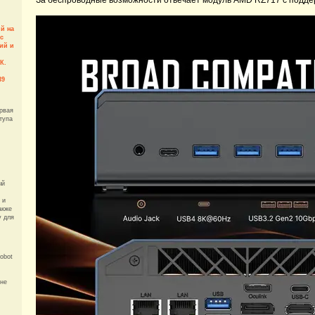
й на
 с
ий и
К.
39
рвая
тупа
ый
 и
акже
у для
obot
 не