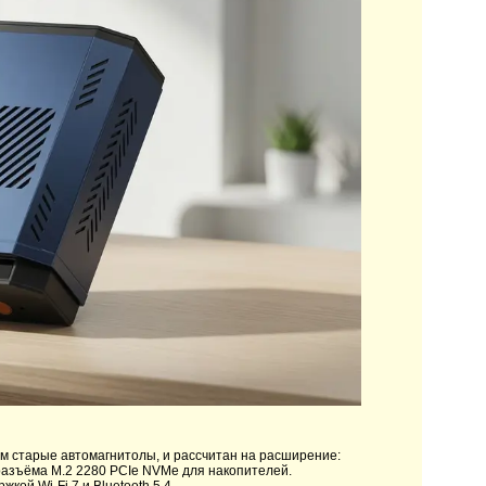
м старые автомагнитолы, и рассчитан на расширение:
разъёма M.2 2280 PCIe NVMe для накопителей.
ой Wi-Fi 7 и Bluetooth 5.4.