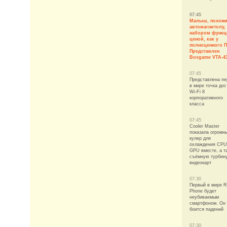
07:45
Малыш, похожи
автомагнитолу,
набором функц
ценой, как у
полноценного П
Представлен
Bosgame VTA-4
07:45
Представлена пе
в мире точка дос
Wi-Fi 8
корпоративного
класса
07:45
Cooler Master
показала огромн
кулер для
охлаждения CPU
GPU вместе, а т
съёмную турбин
видеокарт
07:30
Первый в мире R
Phone будет
неубиваемым
смартфоном. Он
боится падений
07:30