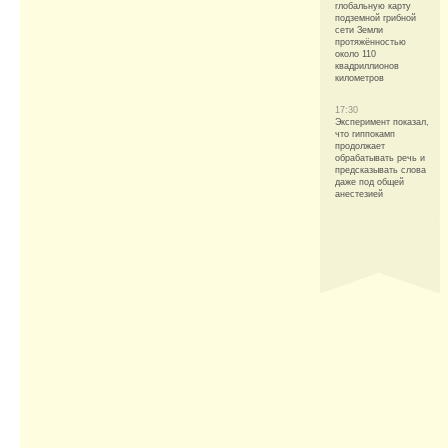
глобальную карту
подземной грибной
сети Земли
протяжённостью
около 110
квадриллионов
километров
17:30
Эксперимент показал,
что гиппокамп
продолжает
обрабатывать речь и
предсказывать слова
даже под общей
анестезией