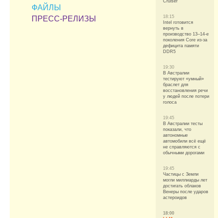
Cruiser
ФАЙЛЫ
18:15
ПРЕСС-РЕЛИЗЫ
Intel готовится
вернуть в
производство 13–14-е
поколения Core из-за
дефицита памяти
DDR5
19:30
В Австралии
тестируют «умный»
браслет для
восстановления речи
у людей после потери
голоса
19:45
В Австралии тесты
показали, что
автономные
автомобили всё ещё
не справляются с
обычными дорогами
19:45
Частицы с Земли
могли миллиарды лет
достигать облаков
Венеры после ударов
астероидов
18:00