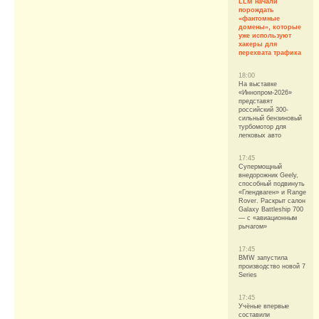
LLM начали
порождать
«фантомные
домены», которые
уже используют
хакеры для
перехвата трафика
18:00
На выставке
«Иннопром-2026»
представят
российский 300-
сильный бензиновый
турбомотор для
легковых авто
17:45
Супермощный
внедорожник Geely,
способный подвинуть
«Глендваген» и Range
Rover. Раскрыт салон
Galaxy Battleship 700
— с «авиационным
рычагом»
17:45
BMW запустила
производство новой 7
Series
17:45
Учёные впервые
составили