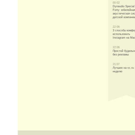
00:02
Dynaudio Special
Forty: юбилейна
акустическая си
датской компани
22:06
3 способа комфо
использовать
Instagram на Ma
22:06
Простой будильн
без рекламы
21:07
Лучшее на vc.ru 
неделю