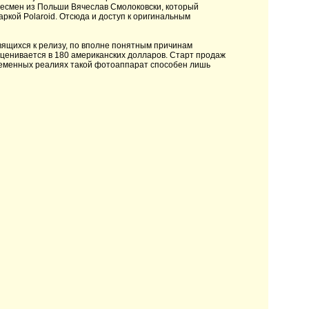
есмен из Польши Вячеслав Смолоковски, который
аркой Polaroid. Отсюда и доступ к оригинальным
товящихся к релизу, по вполне понятным причинам
оценивается в 180 американских долларов. Старт продаж
временных реалиях такой фотоаппарат способен лишь