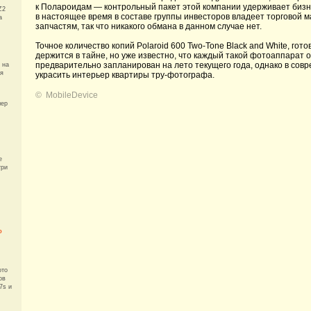
к Полароидам — контрольный пакет этой компании удерживает бизн
Z2
в настоящее время в составе группы инвесторов владеет торговой м
а
запчастям, так что никакого обмана в данном случае нет.
Точное количество копий Polaroid 600 Two-Tone Black and White, го
держится в тайне, но уже известно, что каждый такой фотоаппарат 
предварительно запланирован на лето текущего года, однако в со
 на
ая
украсить интерьер квартиры тру-фотографа.
©
MobileDevice
мер
e
три
ю
ото
ов
7s и