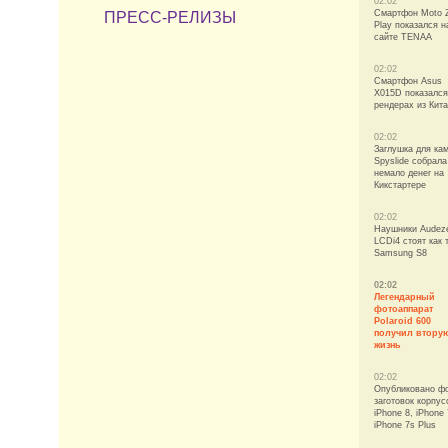
02:02
Смартфон Moto 
ПРЕСС-РЕЛИЗЫ
Play показался н
сайте TENAA
02:02
Смартфон Asus
X015D показался
рендерах из Кит
02:02
Заглушка для ка
Spyslide собрала
немало денег на
Кикстартере
02:02
Наушники Audez
LCDi4 стоят как 
Samsung S8
02:02
Легендарный
фотоаппарат
Polaroid 600
получил втору
жизнь
02:02
Опубликовано ф
заготовок корпус
iPhone 8, iPhone 
iPhone 7s Plus