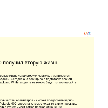
L
I
V
E
!
0 получил вторую жизнь
фровую жизнь «аналоговую» частичку и занимается
одажей. Сегодня она сообщила о подготовке особой
ck and White, и купить ее можно будет только на сайте
 количестве экземпляров и сможет предложить черно-
olaroid 600, спрос на которые когда-то давно превышал
ible Project имеет самое прямое отношение