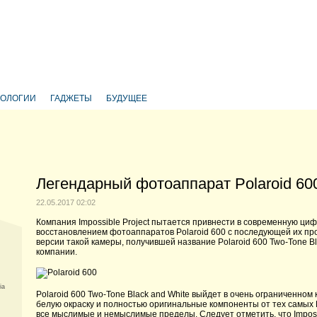
НОЛОГИИ
ГАДЖЕТЫ
БУДУЩЕЕ
Легендарный фотоаппарат Polaroid 60
22.05.2017 02:02
Компания Impossible Project пытается привнести в современную ци
восстановлением фотоаппаратов Polaroid 600 с последующей их пр
версии такой камеры, получившей название Polaroid 600 Two-Tone Bla
компании.
ia
Polaroid 600 Two-Tone Black and White выйдет в очень ограниченном
белую окраску и полностью оригинальные компоненты от тех самых P
все мыслимые и немыслимые пределы. Следует отметить, что Imposs