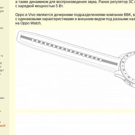
а также динамиком для воспроизведения звука. Ранее регулятор 3C 
с зарядкой мощностью 5 Вт.
ают
для
Oppo и Vivo являются дочерними подразделениями компании BBK, в
с одинаковыми характеристиками и внешним видом под разными наз
на Oppo Watch.
si:
т в
му
e.
дут
а
ман
e
h
еный