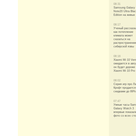
08:31
Samsung Galaxy
Note20 Ultra Bla
Edition на живых
08:17
Ученый рассказа
как потепление
климата может
сказаться на
распространении
сибирской язвы
08:16
Xiaomi Mi 10 Vent
ожидается в авгу
он будет дороже
Xiaomi Mi 10 Pro
08:02
Серия игр про Л
Крофт продается
скидками до 89%
07:47
Умные часы Sam
Galaxy Watch 3
впервые показал
фото со всех ст