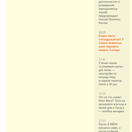
деятельности» и
размыванию
корпоративных
знаний,
предупреждает
Harvard Business
Review
14:15
Конец света
откладывается? У
Земли появился
шанс пережить
смерть Солнца
13:45
Ученые нашли
«супермагистраль»
для лития —
нанотрубки из
нитрида бора
ускорили переход
лития в 30 раз
13:30
Что на это скажет
Илон Маск? Tesla на
автопилоте влетела в
жилой дом в Техасе
— погибла женщина
13:15
Ryzen 9 9900X
внезапно умер, а
после разборки