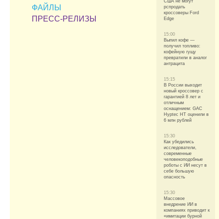
США не могут
ФАЙЛЫ
рспродать
кроссоверы Ford
ПРЕСС-РЕЛИЗЫ
Edge
15:00
Выпил кофе —
получил топливо:
кофейную гущу
превратили в аналог
антрацита
15:15
В России выходит
новый кроссовер с
гарантией 8 лет и
отличным
оснащением: GAC
Hyptec HT оценили в
6 млн рублей
15:30
Как убедились
исследователи,
современные
человекоподобные
роботы с ИИ несут в
себе большую
опасность
15:30
Массовое
внедрение ИИ в
компаниях приводит к
«имитации бурной