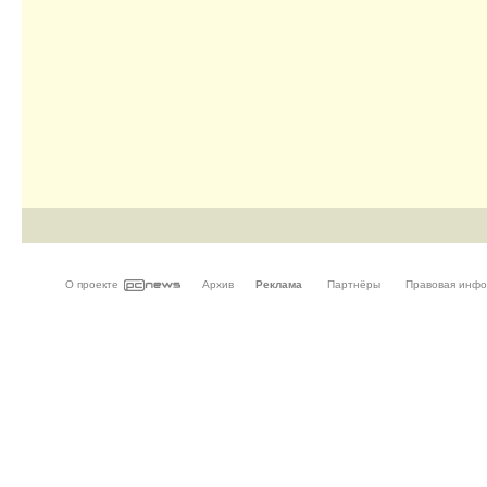
О проекте
Архив
Реклама
Партнёры
Правовая инф