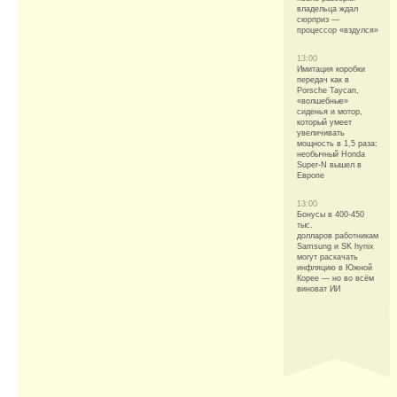
владельца ждал
сюрприз —
процессор «вздулся»
13:00
Имитация коробки
передач как в
Porsche Taycan,
«волшебные»
сиденья и мотор,
который умеет
увеличивать
мощность в 1,5 раза:
необычный Honda
Super-N вышел в
Европе
13:00
Бонусы в 400-450
тыс.
долларов работникам
Samsung и SK hynix
могут раскачать
инфляцию в Южной
Корее — но во всём
виноват ИИ