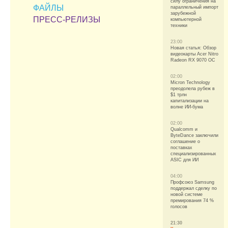
силу ограничения на
ФАЙЛЫ
параллельный импорт
зарубежной
ПРЕСС-РЕЛИЗЫ
компьютерной
техники
23:00
Новая статья: Обзор
видеокарты Acer Nitro
Radeon RX 9070 OC
02:00
Micron Technology
преодолела рубеж в
$1 трлн
капитализации на
волне ИИ-бума
02:00
Qualcomm и
ByteDance заключили
соглашение о
поставках
специализированных
ASIC для ИИ
04:00
Профсоюз Samsung
поддержал сделку по
новой системе
премирования 74 %
голосов
21:30