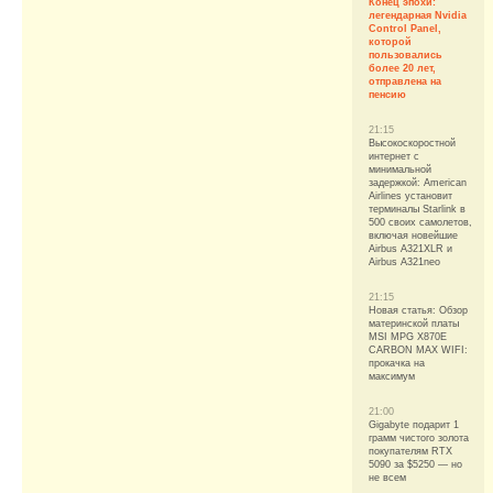
Конец эпохи:
легендарная Nvidia
Control Panel,
которой
пользовались
более 20 лет,
отправлена на
пенсию
21:15
Высокоскоростной
интернет с
минимальной
задержкой: American
Airlines установит
терминалы Starlink в
500 своих самолетов,
включая новейшие
Airbus A321XLR и
Airbus A321neo
21:15
Новая статья: Обзор
материнской платы
MSI MPG X870E
CARBON MAX WIFI:
прокачка на
максимум
21:00
Gigabyte подарит 1
грамм чистого золота
покупателям RTX
5090 за $5250 — но
не всем