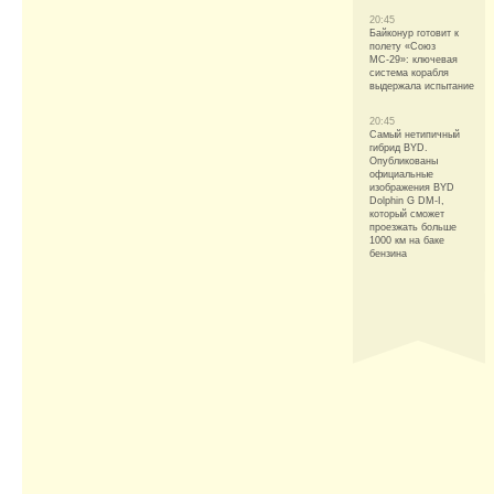
20:45
Байконур готовит к
полету «Союз
МС-29»: ключевая
система корабля
выдержала испытание
20:45
Самый нетипичный
гибрид BYD.
Опубликованы
официальные
изображения BYD
Dolphin G DM-I,
который сможет
проезжать больше
1000 км на баке
бензина