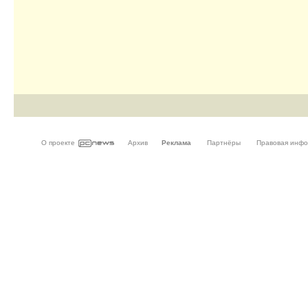
О проекте
Архив
Реклама
Партнёры
Правовая инф