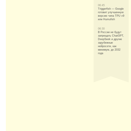
06:45
Triggerfish — Google
готовит улучшенную
версию чипа TPU v9
или Humufish
06:30
В России не будут
запрещать ChatGPT,
DeepSeek и другие
зарубежные
нейросети, как
минимум, до 2032
года