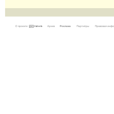
О проекте
Архив
Реклама
Партнёры
Правовая инф