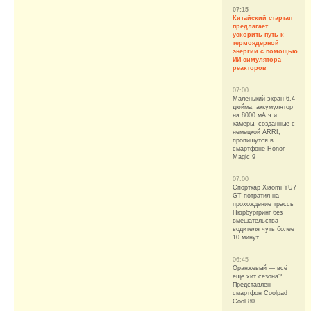
07:15
Китайский стартап
предлагает
ускорить путь к
термоядерной
энергии с помощью
ИИ-симулятора
реакторов
07:00
Маленький экран 6,4
дюйма, аккумулятор
на 8000 мА·ч и
камеры, созданные с
немецкой ARRI,
пропишутся в
смартфоне Honor
Magic 9
07:00
Спорткар Xiaomi YU7
GT потратил на
прохождение трассы
Нюрбургринг без
вмешательства
водителя чуть более
10 минут
06:45
Оранжевый — всё
еще хит сезона?
Представлен
смартфон Coolpad
Cool 80