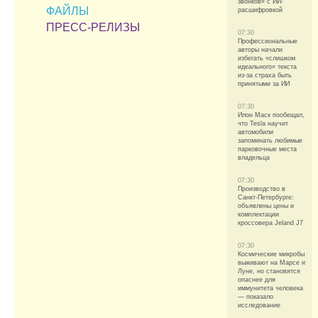
звонков» с ИИ-
ФАЙЛЫ
расшифровкой
ПРЕСС-РЕЛИЗЫ
07:30
Профессиональные
авторы начали
избегать «слишком
идеального» текста
из-за страха быть
принятыми за ИИ
07:30
Илон Маск пообещал,
что Tesla научит
автомобили
запоминать любимые
парковочные места
владельца
07:30
Производство в
Санкт-Петербурге:
объявлены цены и
комплектации
кроссовера Jeland J7
07:30
Космические микробы
выживают на Марсе и
Луне, но становятся
опаснее для
иммунитета человека
— показало
исследование