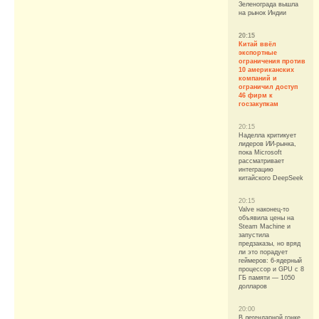
Зеленограда вышла
на рынок Индии
20:15
Китай ввёл
экспортные
ограничения против
10 американских
компаний и
ограничил доступ
46 фирм к
госзакупкам
20:15
Наделла критикует
лидеров ИИ-рынка,
пока Microsoft
рассматривает
интеграцию
китайского DeepSeek
20:15
Valve наконец-то
объявила цены на
Steam Machine и
запустила
предзаказы, но вряд
ли это порадует
геймеров: 6-ядерный
процессор и GPU с 8
ГБ памяти — 1050
долларов
20:00
В легендарной гонке