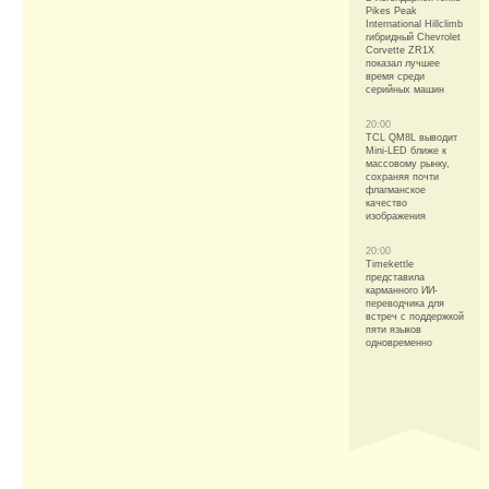
Pikes Peak
International Hillclimb
гибридный Chevrolet
Corvette ZR1X
показал лучшее
время среди
серийных машин
20:00
TCL QM8L выводит
Mini-LED ближе к
массовому рынку,
сохраняя почти
флагманское
качество
изображения
20:00
Timekettle
представила
карманного ИИ-
переводчика для
встреч с поддержкой
пяти языков
одновременно