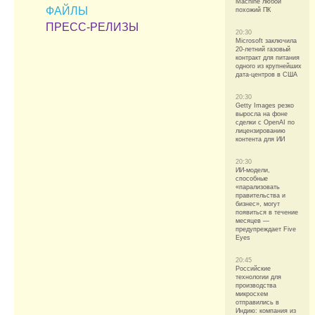
Machine любой
ФАЙЛЫ
похожий ПК
ПРЕСС-РЕЛИЗЫ
20:30
Microsoft заключила
20-летний газовый
контракт для питания
одного из крупнейших
дата-центров в США
20:30
Getty Images резко
выросла на фоне
сделки с OpenAI по
лицензированию
контента для ИИ
20:30
ИИ-модели,
способные
«парализовать
правительства и
бизнес», могут
появиться в течение
месяцев —
предупреждает Five
Eyes
20:45
Российские
технологии для
производства
микросхем
отправились в
Индию: компания из