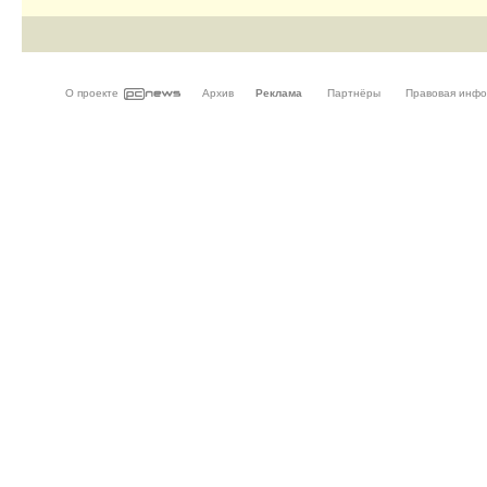
О проекте
Архив
Реклама
Партнёры
Правовая инф