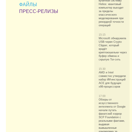
кубитной системы
ФАЙЛЫ
Helios: квантовый
компьютер выходит
ПРЕСС-РЕЛИЗЫ
за пределы
классического
моделирования при
рекордной точности
операций
15:15
Microsoft обнаружила
USB-червя Crypto
Clipper, который
крадёт
криптокошельки через
буфер обмена и
скрытую Tor-сеть
15:30
AMD и Intel
совместно утвердили
набор ИИ-инструкций
ACE для будущих
x86-процессоров
17:00
Обзоры от
искусственного
интеллекта от Google
начали путать
фанатский хоррор
SCP Foundation с
реальными фактами,
выдавая
вымышленные
«аномалии» за