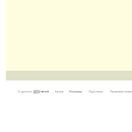
О проекте
Архив
Реклама
Партнёры
Правовая инф