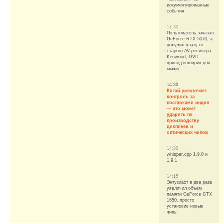
документированные
события
17:30
Пользователь заказал
GeForce RTX 5070, а
получил плату от
старого AV-ресивера
Kenwood, DVD-
привод и коврик для
мыши
14:30
Китай ужесточает
контроль за
поставками индия
— это может
ударить по
производству
дисплеев и
оптических чипов
14:30
whisper.cpp 1.9.0 и
1.9.1
14:15
Энтузиаст в два раза
увеличил объем
памяти GeForce GTX
1650, просто
установив новые
чипы