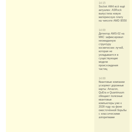
14:15
Socket AM4 всё ещё
актуален: ASRock
выпустила новую
материнскую плату
на чипсете AMD B550
14:00
Детектор AMS-02 на
МКС зафиксировал
неожиданную
структуру
космических лучей,
которая не
укладывается в
существующие
модели
происхождения
частиц
14:00
Квантовые компании
ускоряют дорожные
карты: Amazon,
QuEra и Quantinuum
обещают полезные
квантовые
компьютеры уже к
2028 году на фоне
ожесточённой борьбы
с классическими
алгоритмами