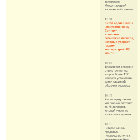
затопления
Международной
космической станции
11:00
Китай сделал шаг к
«искусственному
Солнцу» —
испытаны
гигантские магниты,
которые удержат
плазму
температурой 100
млн °C
10:45
Технически сложно и
ответственно: на
втором блоке АЭС
«Аккую» установили
купол защитной
оболочки реактора
10:45
Xiaomi представила
массажный пистолет
за 75 долларов,
который умеет не
только массировать
10:31
В Китае начали
продавать
гиперреалистичных
человекоподобных