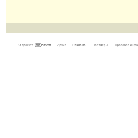
О проекте
Архив
Реклама
Партнёры
Правовая инф