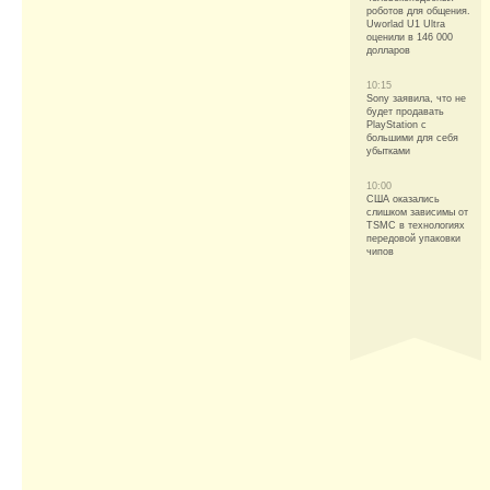
роботов для общения.
Uworlad U1 Ultra
оценили в 146 000
долларов
10:15
Sony заявила, что не
будет продавать
PlayStation с
большими для себя
убытками
10:00
США оказались
слишком зависимы от
TSMC в технологиях
передовой упаковки
чипов