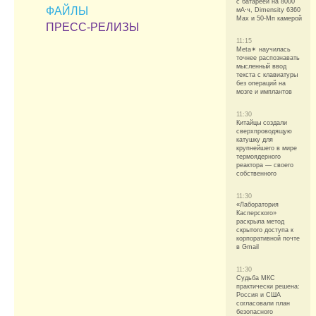
с батареей на 8000
ФАЙЛЫ
мА·ч, Dimensity 6360
Max и 50-Мп камерой
ПРЕСС-РЕЛИЗЫ
11:15
Meta✴ научилась
точнее распознавать
мысленный ввод
текста с клавиатуры
без операций на
мозге и имплантов
11:30
Китайцы создали
сверхпроводящую
катушку для
крупнейшего в мире
термоядерного
реактора — своего
собственного
11:30
«Лаборатория
Касперского»
раскрыла метод
скрытого доступа к
корпоративной почте
в Gmail
11:30
Судьба МКС
практически решена:
Россия и США
согласовали план
безопасного