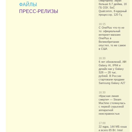
смартфона: экран
ФАЙЛЫ
больше 6,7 дюйма, 16
ГБ ОЗУ, SoC
ПРЕСС-РЕЛИЗЫ
Qualcomm, 8-ядерный
процессор, 120 Гц
16:15
С OnePlus что-то не
то: официальный
интернет-магазин
OnePlus в
Великобритании
опустел, то же самое
в США
16:30
6 лет обновлений, ИИ
Galaxy AI, IP64 и
дизайн как у Galaxy
S26 — 26 тыс.
рублей. В России
стартовали продажи
Samsung Galaxy A27
16:30
«Красная линия
смерти» — Steam
Machine столкнулась
с первой серьезной
аппаратной
неисправностью
17:00
22 ядра, 144 МБ кэша
и всего 65 Вт: Intel