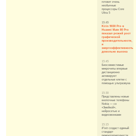
готовит очень
необычные
процессоры Core
Ultra 5
15:45
Kirin 9030 Pro в
Huawei Mate 80 Pro
показал резкий рост
графической
производительности,
и
энергоэффективность
довольно высока
15:45
Биосовместимые
микрочипы впервые
дистанционно
активируют
отдельные клетки с
помощью ультразвука
15:30
Представлены новые
кнопочные телефоны
Nokia — со
«Змейкой»,
нейросетью и
видеозвонками
15:15
iFixit создаст единый
стандарт
ремонтопригодности