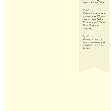
электроники в США
15:00
Xiaomi похвасталась,
что продала 500 млн
смартфонов Redmi
Note — новый Redmi
Note 17 уже на
подходе
14:30
Яндекс тестирует
интерактивную карту
заправок, где есть
бензин