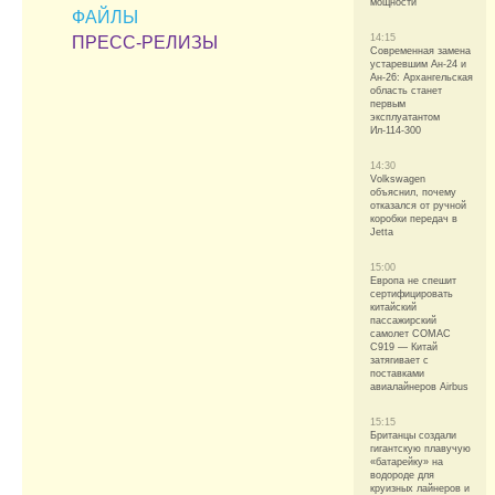
мощности
ФАЙЛЫ
14:15
ПРЕСС-РЕЛИЗЫ
Современная замена
устаревшим Ан-24 и
Ан-26: Архангельская
область станет
первым
эксплуатантом
Ил-114-300
14:30
Volkswagen
объяснил, почему
отказался от ручной
коробки передач в
Jetta
15:00
Европа не спешит
сертифицировать
китайский
пассажирский
самолет COMAC
C919 — Китай
затягивает с
поставками
авиалайнеров Airbus
15:15
Британцы создали
гигантскую плавучую
«батарейку» на
водороде для
круизных лайнеров и