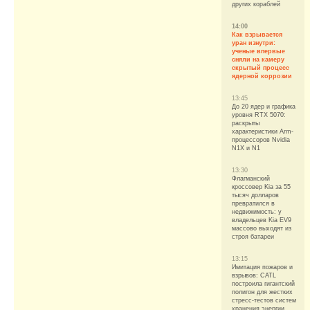
других кораблей
14:00
Как взрывается
уран изнутри:
ученые впервые
сняли на камеру
скрытый процесс
ядерной коррозии
13:45
До 20 ядер и графика
уровня RTX 5070:
раскрыты
характеристики Arm-
процессоров Nvidia
N1X и N1
13:30
Флагманский
кроссовер Kia за 55
тысяч долларов
превратился в
недвижимость: у
владельцев Kia EV9
массово выходят из
строя батареи
13:15
Имитация пожаров и
взрывов: CATL
построила гигантский
полигон для жестких
стресс-тестов систем
хранения энергии