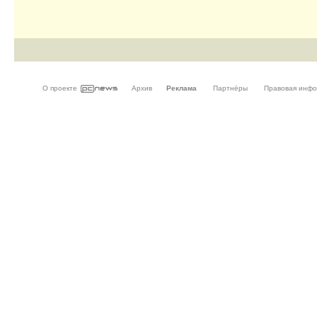
О проекте
Архив
Реклама
Партнёры
Правовая инф