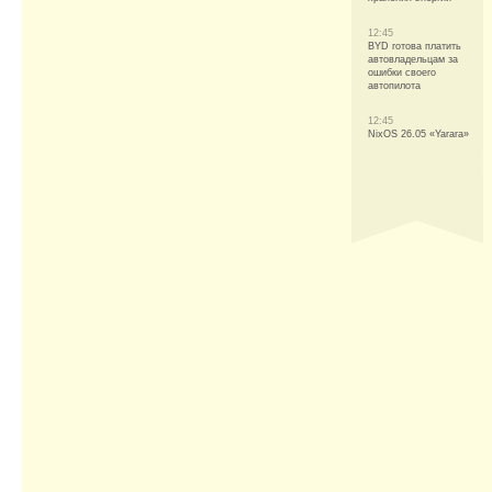
12:45
BYD готова платить
автовладельцам за
ошибки своего
автопилота
12:45
NixOS 26.05 «Yarara»