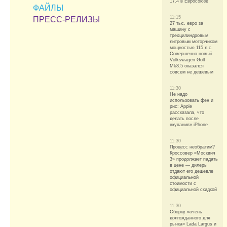
17.4 в Евросоюзе
ФАЙЛЫ
11:15
ПРЕСС-РЕЛИЗЫ
27 тыс. евро за
машину с
трехцилиндровым
литровым моторчиком
мощностью 115 л.с.
Совершенно новый
Volkswagen Golf
Mk8.5 оказался
совсем не дешевым
11:30
Не надо
использовать фен и
рис: Apple
рассказала, что
делать после
«купания» iPhone
11:30
Процесс необратим?
Кроссовер «Москвич
3» продолжает падать
в цене — дилеры
отдают его дешевле
официальной
стоимости с
официальной скидкой
11:30
Сборку «очень
долгожданного для
рынка» Lada Largus и