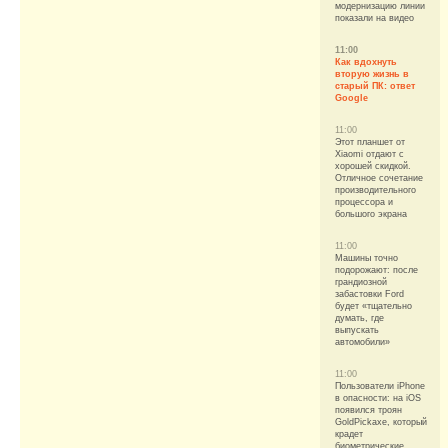
модернизацию линии
показали на видео
11:00
Как вдохнуть
вторую жизнь в
старый ПК: ответ
Google
11:00
Этот планшет от
Xiaomi отдают с
хорошей скидкой.
Отличное сочетание
производительного
процессора и
большого экрана
11:00
Машины точно
подорожают: после
грандиозной
забастовки Ford
будет «тщательно
думать, где
выпускать
автомобили»
11:00
Пользователи iPhone
в опасности: на iOS
появился троян
GoldPickaxe, который
крадет
биометрические