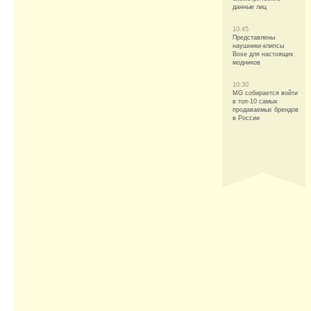
данные лиц
10:45
Представлены
наушники-клипсы
Bose для настоящих
модников
10:30
MG собирается войти
в топ-10 самых
продаваемых брендов
в России