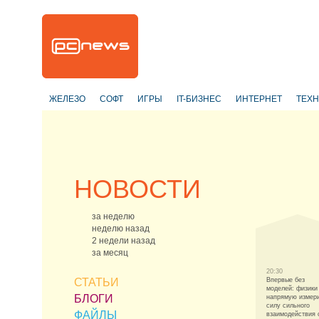
ЖЕЛЕЗО
СОФТ
ИГРЫ
IT-БИЗНЕС
ИНТЕРНЕТ
ТЕХ
НОВОСТИ
за неделю
неделю назад
2 недели назад
за месяц
20:30
СТАТЬИ
Впервые без
моделей: физики
БЛОГИ
напрямую измер
силу сильного
ФАЙЛЫ
взаимодействия 