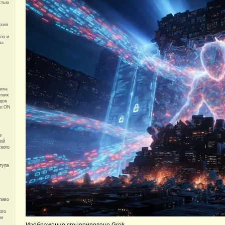
стью
огия
ло и
на
вила
гких
дов
te:ON
е
вой
ского
тупа
ливо
ого
ии