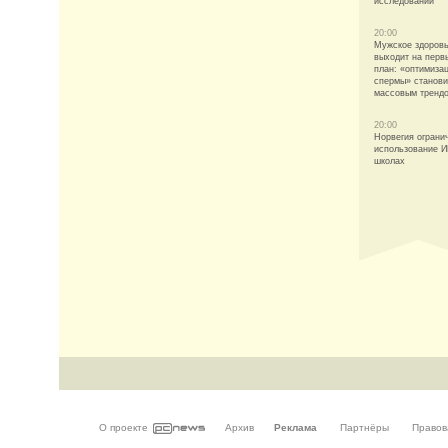
исследований
20:00
Мужское здоров
выходит на перв
план: «оптимиза
спермы» станови
массовым тренд
20:00
Норвегия ограни
использование И
школах
О проекте
Архив
Реклама
Партнёры
Правов