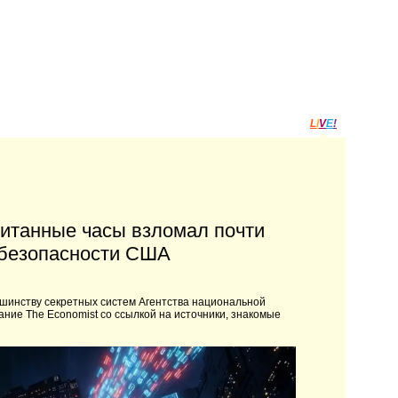
L
I
V
E
!
читанные часы взломал почти
 безопасности США
льшинству секретных систем Агентства национальной
ние The Economist со ссылкой на источники, знакомые