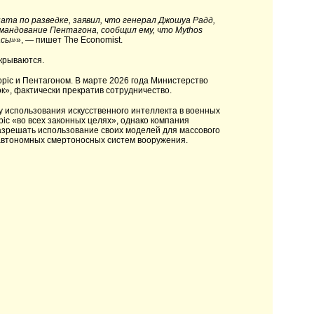
та по разведке, заявил, что генерал Джошуа Радд,
андование Пентагона, сообщил ему, что Mythos
асы»
», — пишет The Economist.
скрываются.
pic и Пентагоном. В марте 2026 года Министерство
», фактически прекратив сотрудничество.
у использования искусственного интеллекта в военных
pic «во всех законных целях», однако компания
разрешать использование своих моделей для массового
автономных смертоносных систем вооружения.