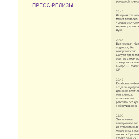
рекордной точно
ПРЕСС-РЕЛИЗЫ
20:45
Лазерная технол
может позволить
«создавать» стек
керамику прямо 
Луне
20:45
Без передач, без
подвески, без
компромиссов:
Canyon предста
один из самых ле
электровелосипе
в мире — Roadli
CF
20:45
Китайские учёны
создали «цифро
двойник» оптиче
компьютера,
позволяющий
работать без дос
к оборудованию
21:00
Экологичное
авиационное топ
из отработанных
жиров и пальмов
масла: в Бразил
строят один из