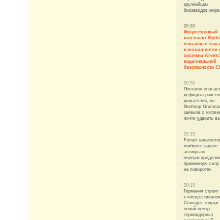
крупнейших
биозаводов мира
20:30
Искусственный
интеллект Myth
считанные часы
взломал почти 
системы Агентс
национальной
безопасности 
20:30
Пентагон опасае
дефицита ракетн
двигателей, но
Northrop Grumm
заявила о готовн
почти удвоить в
20:15
Ferrari запатент
«гибкое» заднее
антикрыло,
перераспределя
прижимную силу
на поворотах
20:15
Германия строит
к «искусственно
Солнцу»: открыт
новый центр
термоядерных