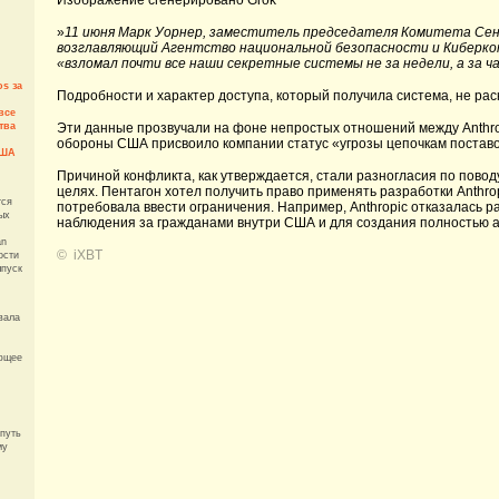
Изображение сгенерировано Grok
»
11 июня Марк Уорнер, заместитель председателя Комитета Сена
возглавляющий Агентство национальной безопасности и Киберком
«взломал почти все наши секретные системы не за недели, а за ч
os за
Подробности и характер доступа, который получила система, не ра
все
тва
Эти данные прозвучали на фоне непростых отношений между Anthro
обороны США присвоило компании статус «угрозы цепочкам поставок
США
Причиной конфликта, как утверждается, стали разногласия по повод
целях. Пентагон хотел получить право применять разработки Anthro
тся
потребовала ввести ограничения. Например, Anthropic отказалась 
ых
наблюдения за гражданами внутри США и для создания полностью 
an
©
iXBT
ости
ыпуск
овала
ющее
 путь
му