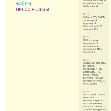
Supermicro по делу о
ФАЙЛЫ
контрабанде чипов
Nvidia в Китай
ПРЕСС-РЕЛИЗЫ
18:15
GeForce RTX 5090D
стала первой
видеокартой
Blackwell, чей GPU
покорил 4 ГГц
18:15
1000-герцевый
монитор за 700
долларов. Acer
представила Nitro
XV273U F5
18:15
Первая GeForce RTX
50, которой
покорились 4 ГГц.
Видеокарту RTX
5090D сильно
разогнали, хотя до
рекордов RX 9060 XT
очень далеко
18:30
Одна Steam Machine
может быть
медленнее другой в
играх на величину
вплоть до 15% из-за
разной конфигурации