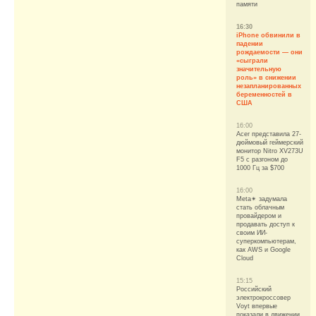
памяти
16:30
iPhone обвинили в
падении
рождаемости — они
«сыграли
значительную
роль» в снижении
незапланированных
беременностей в
США
16:00
Acer представила 27-
дюймовый геймерский
монитор Nitro XV273U
F5 с разгоном до
1000 Гц за $700
16:00
Meta✴ задумала
стать облачным
провайдером и
продавать доступ к
своим ИИ-
суперкомпьютерам,
как AWS и Google
Cloud
15:15
Российский
электрокроссовер
Voyt впервые
показали в движении