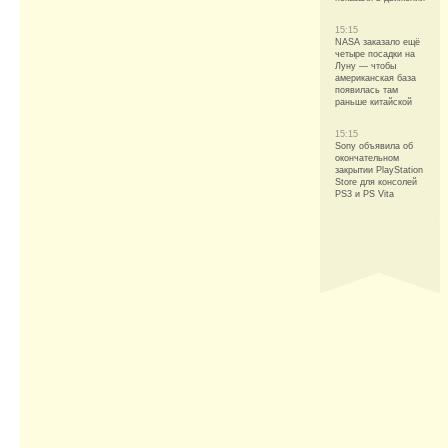
15:15
NASA заказало ещё
четыре посадки на
Луну — чтобы
американская база
появилась там
раньше китайской
15:15
Sony объявила об
окончательном
закрытии PlayStation
Store для консолей
PS3 и PS Vita