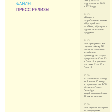
газа у Amazon
ФАЙЛЫ
подскочили на 16 %
в 2025 году
ПРЕСС-РЕЛИЗЫ
14:45
«Яндекс»
разрабатывает новые
ИИ-устройства
— «Пин», «Хронум» и
другие загадочные
продукты
14:45
Intel придумала, как
сделать сборку ПК
дешевле: компания
возобновит
производство старых
процессоров Core 13
и Core 14 и увеличит
поставки Core 10 и
Core 12
15:00
Из столицы в столицу
за 2 часов 15 минут:
в строительстве ВСМ
Москва – Санкт-
Петербург
задействованы более
28 тысяч человек
15:00
Intel переписала цены
на популярные