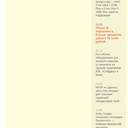
процессоры — Intel
Core Ultra 7 270K
Plus и Core Ultra 5
250K Plus заметно
подорожали
14:30
iPhone 16
подешевел в
России: преодолён
рубеж в 50 тысяч
рублей
14:15
Российское
оборудование для
контроля реактора
установлено на
третьем энергоблоке
АЭС «Сюйдапу» в
Китае
13:45
NASA не удалось
запустить аппарат
для спасения
падающей
обсерватории Swift
13:45
Getty Images
отказалась поглощать
Shutterstock —
помешал британский
регулятор