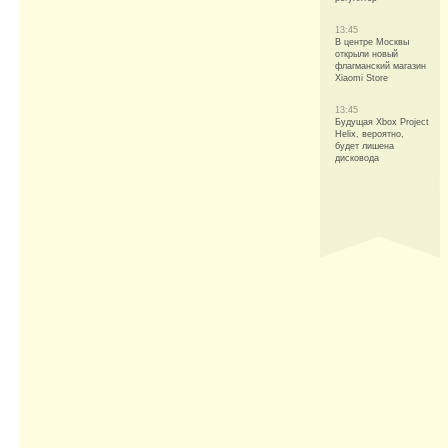
13:45
В центре Москвы
открыли новый
флагманский магазин
Xiaomi Store
13:45
Будущая Xbox Project
Helix, вероятно,
будет лишена
дисковода