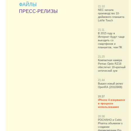
ФАЙЛЫ
21:10
NEC начала
ПРЕСС-РЕЛИЗЫ
производство 10-
дюймового планшета
LaVie Touch
21:11
В 2015 году в
Интернет будут чаще
выходить со
смартфонов и
планшетов, чем ПК
21:25
Компактная камера
Pentax Optio RZ18
обеспечит 18-кратный
оптический зум
21:44
Вышел новый релиз
OpenRA (20110906)
20:37
iPhone 4 взорвался
в процессе
использования
20:36
РОСНАНО и Celtic
Pharma объявили о
создании
фармкомпании Pro