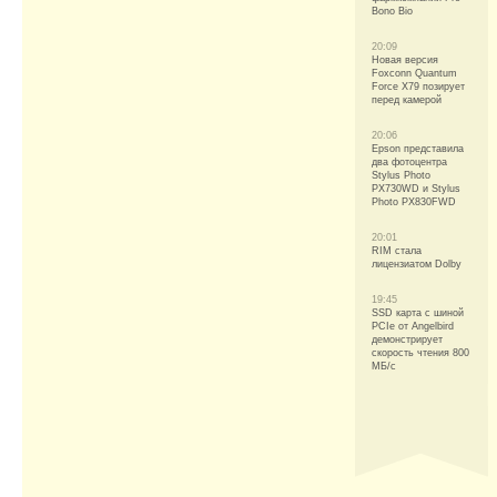
Bono Bio
20:09
Новая версия
Foxconn Quantum
Force X79 позирует
перед камерой
20:06
Epson представила
два фотоцентра
Stylus Photo
PX730WD и Stylus
Photo PX830FWD
20:01
RIM стала
лицензиатом Dolby
19:45
SSD карта с шиной
PCIe от Angelbird
демонстрирует
скорость чтения 800
МБ/с