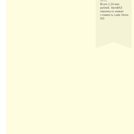
08:01
Всего 1,24 млн
рублей. АвтоВАЗ
наконец-то назвал
стоимость Lada Vesta
NG