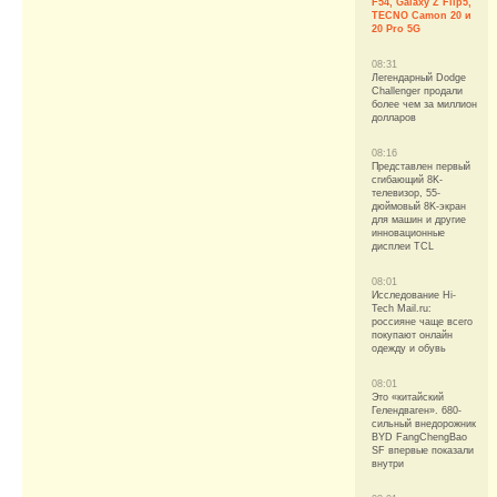
F54, Galaxy Z Flip5,
TECNO Camon 20 и
20 Pro 5G
08:31
Легендарный Dodge
Challenger продали
более чем за миллион
долларов
08:16
Представлен первый
сгибающий 8K-
телевизор, 55-
дюймовый 8K-экран
для машин и другие
инновационные
дисплеи TCL
08:01
Исследование Hi-
Tech Mail.ru:
россияне чаще всего
покупают онлайн
одежду и обувь
08:01
Это «китайский
Гелендваген». 680-
сильный внедорожник
BYD FangChengBao
SF впервые показали
внутри