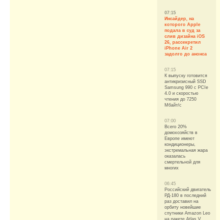
07:15
Инсайдер, на
которого Apple
подала в суд за
слив дизайна iOS
26, рассекретил
iPhone Air 2
задолго до анонса
07:15
К выпуску готовится
антикризисный SSD
Samsung 990 с PCIe
4.0 и скоростью
чтения до 7250
Мбайт/с
07:00
Всего 20%
домохозяйств в
Европе имеют
кондиционеры,
экстремальная жара
оказалась
смертельной для
многих
06:45
Российский двигатель
РД-180 в последний
раз доставил на
орбиту новейшие
спутники Amazon Leo
на ракете Atlas V