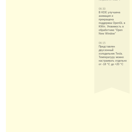
06:30
В KDE улучшена
анимация и
прекращена
поддержка OpenGL в
KWin. Уязвимость в
обработчике "Open
New Window"
06:15
Представлен
двухзонный
холодильник Tesla.
Температуру можно
настраивать отдельно
от -18 °C до +20 °C