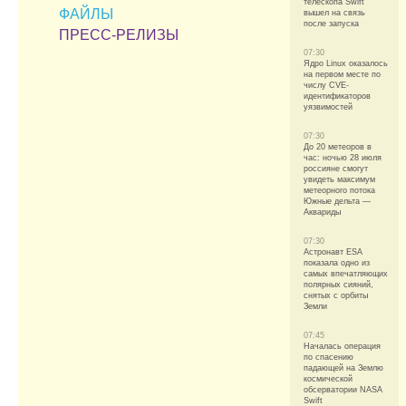
телескопа Swift
ФАЙЛЫ
вышел на связь
после запуска
ПРЕСС-РЕЛИЗЫ
07:30
Ядро Linux оказалось
на первом месте по
числу CVE-
идентификаторов
уязвимостей
07:30
До 20 метеоров в
час: ночью 28 июля
россияне смогут
увидеть максимум
метеорного потока
Южные дельта —
Аквариды
07:30
Астронавт ESA
показала одно из
самых впечатляющих
полярных сияний,
снятых с орбиты
Земли
07:45
Началась операция
по спасению
падающей на Землю
космической
обсерватории NASA
Swift