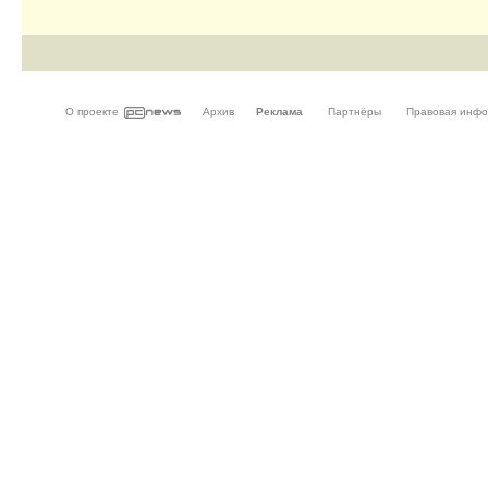
О проекте
Архив
Реклама
Партнёры
Правовая инф