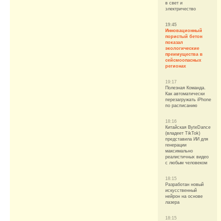
в свет и
электричество
19:45
Инновационный
пористый бетон
показал
экологические
преимущества в
сейсмоопасных
регионах
19:17
Полезная Команда.
Как автоматически
перезагружать iPhone
по расписанию
18:16
Китайская ByteDance
(владеет TikTok)
представила ИИ для
генерации
максимально
реалистичных видео
с любым человеком
18:15
Разработан новый
искусственный
нейрон на основе
лазера
18:15