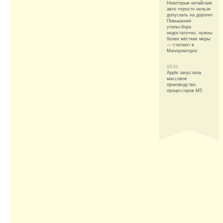
Некоторые китайские
авто «просто нельзя
допускать на дороги».
Повышения
утильсбора
недостаточно, нужны
более жёсткие меры
— считают в
Минпромторге
18:01
Apple запустила
массовое
производство
процессоров M5