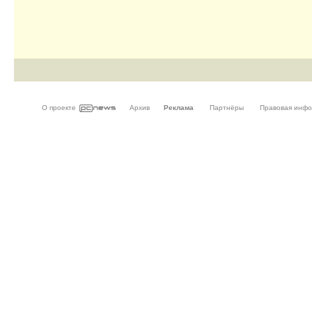
О проекте
Архив
Реклама
Партнёры
Правовая инф