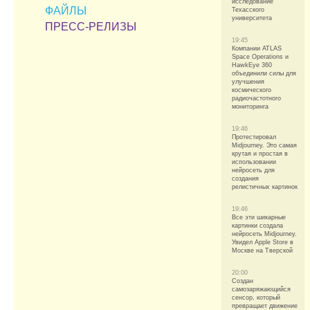
исследование
ФАЙЛЫ
Техасского
университета
ПРЕСС-РЕЛИЗЫ
19:45
Компании ATLAS
Space Operations и
HawkEye 360
объединили силы для
улучшения
космического
радиочастотного
мониторинга
19:46
Протестировал
Midjourney. Это самая
крутая и простая в
использовании
нейросеть для
создания
релистичных картинок
19:46
Все эти шикарные
картинки создала
нейросеть Midjourney.
Увидел Apple Store в
Москве на Тверской
20:00
Создан
самозаряжающийся
сенсор, который
превращает движение