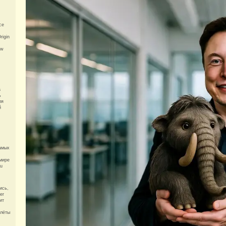
се
rigin
ew
a
ь
ля
й
амых
мире
Tu
ись,
er
ит
олёты