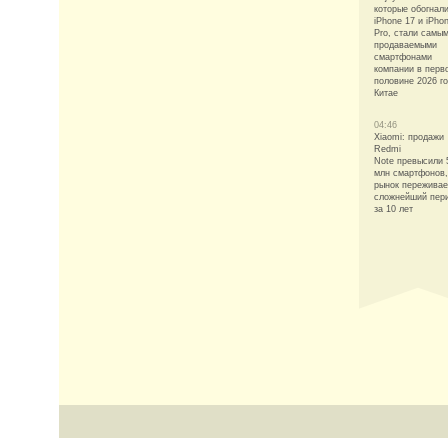
которые обогнал
iPhone 17 и iPho
Pro, стали самы
продаваемыми
смартфонами
компании в перв
половине 2026 го
Китае
04:46
Xiaomi: продажи
Redmi
Note превысили 
млн смартфонов,
рынок переживае
сложнейший пер
за 10 лет