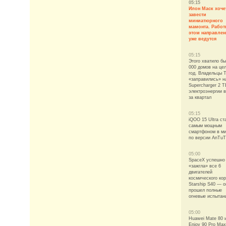
05:15
Илон Маск хоче
завести
миниатюрного
мамонта. Работ
этом направле
уже ведутся
05:15
Этого хватило бы
000 домов на це
год. Владельцы T
«заправились» н
Supercharger 2 Т
электроэнергии в
за квартал
05:15
iQOO 15 Ultra ст
самым мощным
смартфоном в м
по версии AnTu
05:00
SpaceX успешно
«зажгла» все 6
двигателей
космического ко
Starship S40 — о
прошел полные
огневые испытан
05:00
Huawei Mate 80 
Enjoy 90 Pro Max