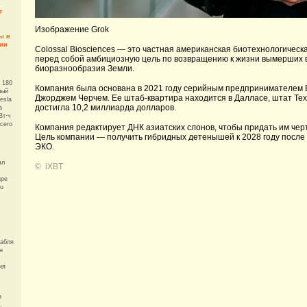
т
Изображение Grok
ы в
нии
Colossal Biosciences — это частная американская биотехнологичес
перед собой амбициозную цель по возвращению к жизни вымерших в
биоразнообразия Земли.
 180
Компания была основана в 2021 году серийным предпринимателем 
лый
Джорджем Черчем. Ее штаб-квартира находится в Далласе, штат Тех
esla
достигла 10,2 миллиарда долларов.
а
Вт·ч
сего
Компания редактирует ДНК азиатских слонов, чтобы придать им черт
Цель компании — получить гибридных детенышей к 2028 году после
ЭКО.
ал
©
iXBT
ире
Tu
рабля
н
ия
и
,