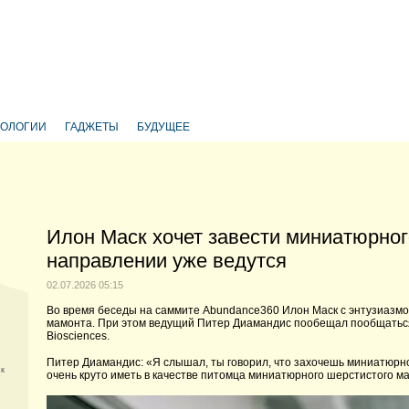
НОЛОГИИ
ГАДЖЕТЫ
БУДУЩЕЕ
Илон Маск хочет завести миниатюрног
направлении уже ведутся
02.07.2026 05:15
Во время беседы на саммите Abundance360 Илон Маск с энтузиазмо
мамонта. При этом ведущий Питер Диамандис пообещал пообщаться 
Biosciences.
Питер Диамандис: «Я слышал, ты говорил, что захочешь миниатюрно
ск
очень круто иметь в качестве питомца миниатюрного шерстистого м