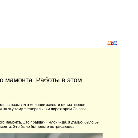
L
I
V
E
!
о мамонта. Работы в этом
м рассказывал о желании завести миниатюрного
на эту тему с генеральным директором Colossal
го мамонта. Это правда?» Илон: «Да, я думаю, было бы
амонта. Это было бы просто потрясающе».