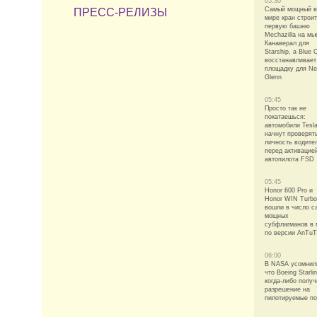
05:30
Самый мощный в
ПРЕСС-РЕЛИЗЫ
мире кран строит
первую башню
Mechazilla на мы
Канаверал для
Starship, а Blue O
восстанавливает
площадку для N
Glenn
05:45
Просто так не
покатаешься:
автомобили Tesl
начнут проверят
личность водите
перед активацие
автопилота FSD
05:45
Honor 600 Pro и
Honor WIN Turbo
вошли в число с
мощных
субфлагманов в 
по версии AnTu
06:00
В NASA усомнил
что Boeing Starlin
когда-либо получ
разрешение на
пилотируемые п