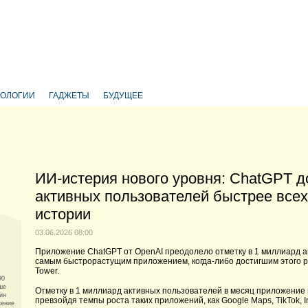
НОЛОГИИ
ГАДЖЕТЫ
БУДУЩЕЕ
ИИ-истерия нового уровня: ChatGPT д
активных пользователей быстрее все
истории
03.06.2026 08:00
Приложение ChatGPT от OpenAI преодолело отметку в 1 миллиард ак
самым быстрорастущим приложением, когда-либо достигшим этого р
Tower.
90
ше
Отметку в 1 миллиард активных пользователей в месяц приложение 
ин
превзойдя темпы роста таких приложений, как Google Maps, TikTok, I
жение