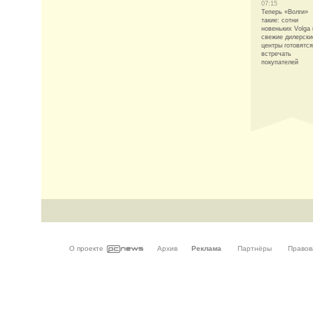
07:15
Теперь «Волги»
такие: сотни
новеньких Volga 
свежие дилерски
центры готовятся
встречать
покупателей
О проекте
Архив
Реклама
Партнёры
Правов