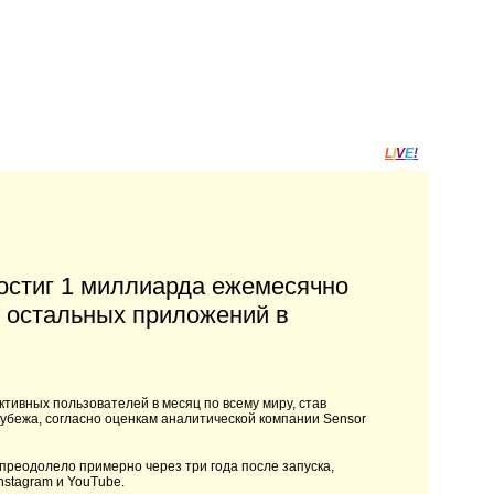
L
I
V
E
!
остиг 1 миллиарда ежемесячно
х остальных приложений в
тивных пользователей в месяц по всему миру, став
убежа, согласно оценкам аналитической компании Sensor
преодолело примерно через три года после запуска,
nstagram и YouTube.