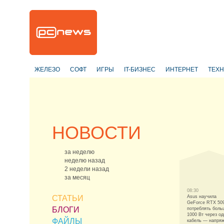
ЖЕЛЕЗО
СОФТ
ИГРЫ
IT-БИЗНЕС
ИНТЕРНЕТ
ТЕХ
НОВОСТИ
за неделю
неделю назад
2 недели назад
за месяц
08:30
СТАТЬИ
Asus научила
GeForce RTX 50
БЛОГИ
потреблять боль
1000 Вт через од
ФАЙЛЫ
кабель — напря