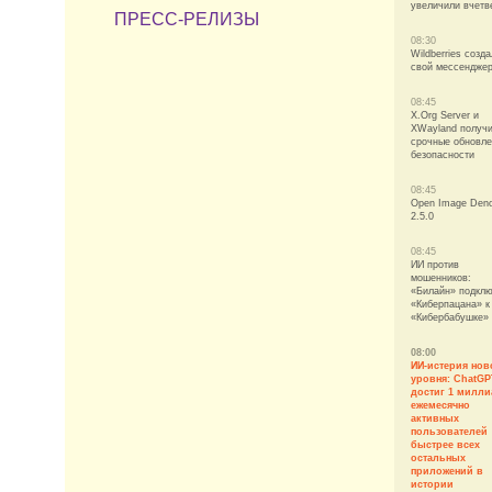
увеличили вчетв
ПРЕСС-РЕЛИЗЫ
08:30
Wildberries созд
свой мессендже
08:45
X.Org Server и
XWayland получ
срочные обновл
безопасности
08:45
Open Image Deno
2.5.0
08:45
ИИ против
мошенников:
«Билайн» подкл
«Киберпацана» к
«Кибербабушке»
08:00
ИИ-истерия нов
уровня: ChatGP
достиг 1 милли
ежемесячно
активных
пользователей
быстрее всех
остальных
приложений в
истории