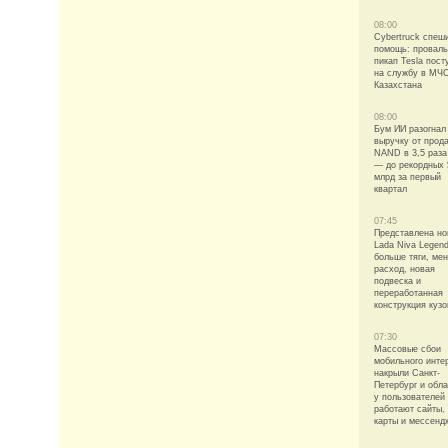
08:00
Cybertruck спеш
помощь: провал
пикап Tesla пост
на службу в МЧ
Казахстана
08:00
Бум ИИ разогнал
выручку от прод
NAND в 3,5 раза
— до рекордных 
млрд за первый
квартал
07:45
Представлена но
Lada Niva Legend
больше тяги, ме
расход, новая
подвеска и
переработанная
конструкция кузо
07:30
Массовые сбои
мобильного инте
накрыли Санкт-
Петербург и обла
у пользователей
работают сайты,
карты и мессенд