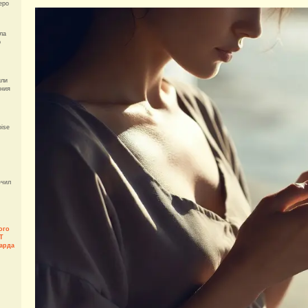
еро
ала
р
или
ения
ise
ючил
ого
T
арда