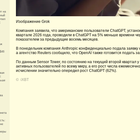
ит на
ьный
упил
Изображение Grok
С
Компания заявила, что американские пользователи ChatGPT, устано
квартале 2026 года, проводили в ChatGPT на 5% меньше времени че
показателем за предыдущие восемь месяцев.
аж
В понедельник компания Anthropic конфиденциально подала заявку 
$46
а агентство Reuters сообщило, что OpenAI также готовится подать з
По данным Sensor Tower, по состоянию на текущий второй квартал
активных пользователей по всему миру, а его рост числа ежемесяч
исчислении значительно опередил рост ChatGPT (62%).
вая
:
©
iXBT
ньше
ва
рнета
сть:
 не
жеры