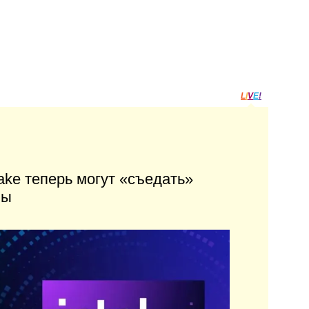
L
I
V
E
!
Lake теперь могут «съедать»
мы