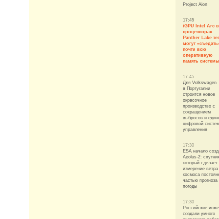
Project Aion
17:45
iGPU Intel Arc в
процессорах
Panther Lake те
могут «съедать
почти всю
оперативную
память систем
17:45
Для Volkswagen
в Португалии
строится новое
окрасочное
производство с
сокращением
выбросов и един
цифровой систе
управления
17:30
ESA начало созд
Aeolus-2: спутни
который сделает
измерение ветра
космоса постоян
частью прогноза
погоды
17:30
Российские инж
создали умного