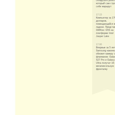
складского робот
который сам стр
себе маршрут
17:15
Компьютер за 17
долларов,
помещающийся 
ладони. Предста
GMKtec G5S на
платформе Intel
Jasper Lake
17:00
Впервые за 5 лет
Samsung наконец
обновит камеру 
флагманов: Gala
S27 Pro и Galaxy
Ultra получат 16-
мегапиксельную
фронталку