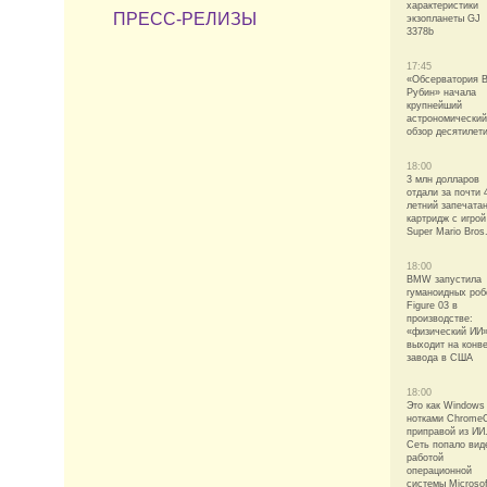
характеристики
ПРЕСС-РЕЛИЗЫ
экзопланеты GJ
3378b
17:45
«Обсерватория 
Рубин» начала
крупнейший
астрономический
обзор десятилет
18:00
3 млн долларов
отдали за почти 
летний запечата
картридж с игрой
Super Mario Bros
18:00
BMW запустила
гуманоидных роб
Figure 03 в
производстве:
«физический ИИ
выходит на конв
завода в США
18:00
Это как Windows
нотками Chrome
приправой из ИИ
Сеть попало вид
работой
операционной
системы Microsof