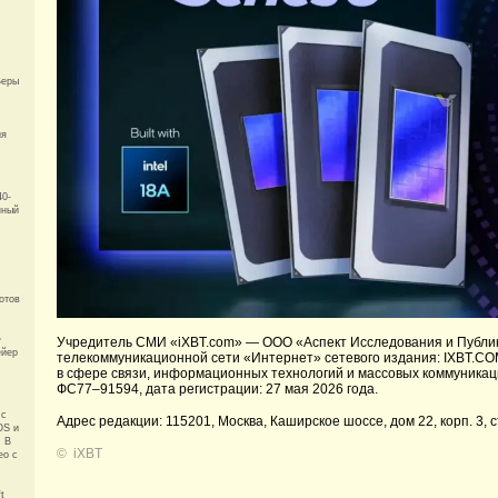
Веры
ия
40-
нный
.
отов
»
Учредитель СМИ «iXBT.com» —
ООО «Аспект Исследования и Публи
ейер
телекоммуникационной сети «Интернет» сетевого издания: IXBT.CO
в сфере связи, информационных технологий и массовых коммуникац
ФС77–91594, дата регистрации: 27 мая 2026 года.
 с
Адрес редакции: 115201, Москва, Каширское шоссе, дом 22, корп. 3, с
OS и
. В
©
iXBT
ео с
t