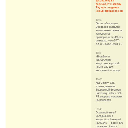
закона Мура и
переходит к закону
Тау при создании
новых процессоров
10:00
После обвала цен
DeepSeek оказался
значительно дешевле
конкурентов:
примерно в 12–19 раз
дешевле, чем GPT-
5.5 и Claude Opus 4.7
10:00
«Билайн» и
«ЛизаАлерт»
запустили короткий
номер 022 для
экстренной помощи
10:00
Как Galaxy S26,
только дешевле.
Бюджетный флагман
Samsung Galaxy S26
FE впервые показали
на рендерах
09:45
Огромный умный
холодильник с
защитой от бактерий
на 99,9% — всего 370
долларов. Xiaomi