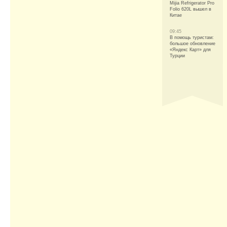
Mijia Refrigerator Pro
Folio 620L вышел в
Китае
09:45
В помощь туристам:
большое обновление
«Яндекс Карт» для
Турции