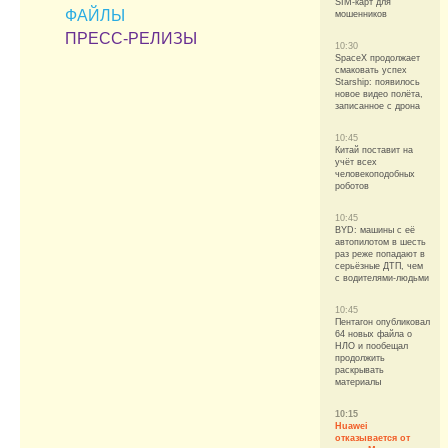
SIM-карт для
ФАЙЛЫ
мошенников
ПРЕСС-РЕЛИЗЫ
10:30
SpaceX продолжает
смаковать успех
Starship: появилось
новое видео полёта,
записанное с дрона
10:45
Китай поставит на
учёт всех
человекоподобных
роботов
10:45
BYD: машины с её
автопилотом в шесть
раз реже попадают в
серьёзные ДТП, чем
с водителями-людьми
10:45
Пентагон опубликовал
64 новых файла о
НЛО и пообещал
продолжить
раскрывать
материалы
10:15
Huawei
отказывается от