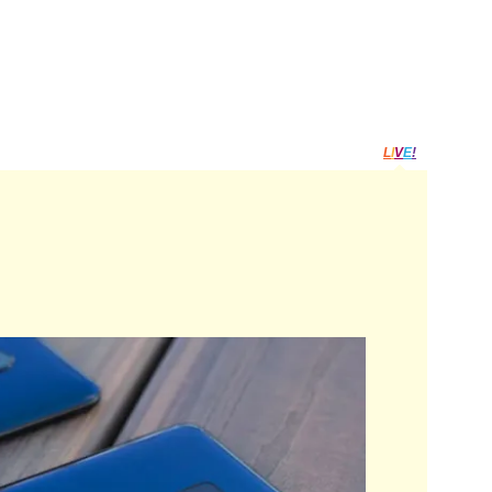
L
I
V
E
!