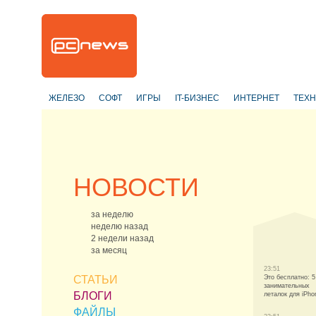
ЖЕЛЕЗО
СОФТ
ИГРЫ
IT-БИЗНЕС
ИНТЕРНЕТ
ТЕХ
НОВОСТИ
за неделю
неделю назад
2 недели назад
за месяц
23:51
СТАТЬИ
Это бесплатно: 5
занимательных
БЛОГИ
леталок для iPho
ФАЙЛЫ