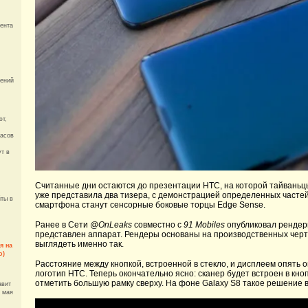
рента
жений
ют,
часов
ут в
Считанные дни остаются до презентации HTC, на которой тайваньц
уже представила два тизера, с демонстрацией определенных частей
йты в
смартфона станут сенсорные боковые торцы Edge Sense.
Ранее в Сети
@OnLeaks
совместно с
91 Mobiles
опубликовал рендеры
представлен аппарат. Рендеры основаны на производственных чер
выглядеть именно так.
я на
о)
Расстояние между кнопкой, встроенной в стекло, и дисплеем опять
логотип HTC. Теперь окончательно ясно: сканер будет встроен в кн
отметить большую рамку сверху. На фоне Galaxy S8 такое решение 
авит
3 мая