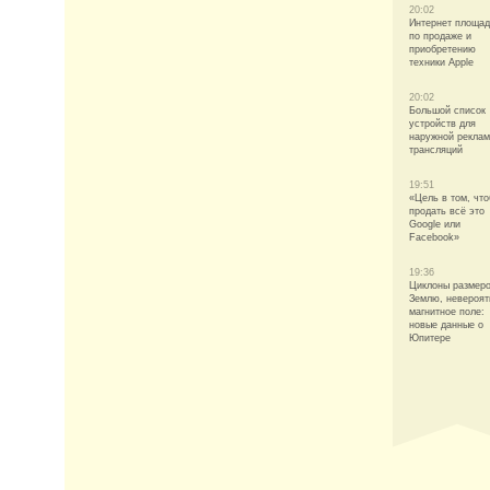
20:02
Интернет площад
по продаже и
приобретению
техники Apple
20:02
Большой список
устройств для
наружной реклам
трансляций
19:51
«Цель в том, чт
продать всё это
Google или
Facebook»
19:36
Циклоны размер
Землю, невероят
магнитное поле:
новые данные о
Юпитере