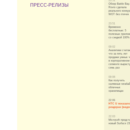
23:51
Обзор Battle Bay.
ПРЕСС-РЕЛИЗЫ
Rovio сделала
реального конку
WOT без птичек
23:51
Временно
бесплатные: 5
полезных прило
со скидкой 100%
09:02
Аналитики счита
что за пять лет
продажи умных 
в корпоративном
сегменте выраст
семь раз
09:06
Как получить
халявные гигаба
облачных
хранилищах
22:06
HTC U показалс
рендерах (виде
22:03
Microsoft предст
новый Surface 2