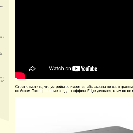
ка
ы и
обы
ом с
ное
Стоит отметить, что устройство имеет изгибы экрана по всем граням
по бокам. Такое решение создает эффект Edge-дисплея, коим он не 