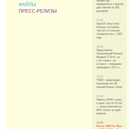
процессор
ФАЙЛЫ
превратился в брелок
для ключей за 500
ПРЕСС-РЕЛИЗЫ
долларов
13:45
SpaceX запустила
больше спутников,
чем всё остальное
человечество с 1957
года
14:00
Представлен
обновленный Renault
Megane E-Tech: он
стал «злее», но
остался с передним
приводом и 220 л.с.
14:15
TSMC сворачивает
производство 28-
нанометровых чипов
14:30
Память DDR2 снова
в цене спустя 20 лет
— цены взлетели на
60% только за один
квартал
13:30
Honor X80 Pro Max