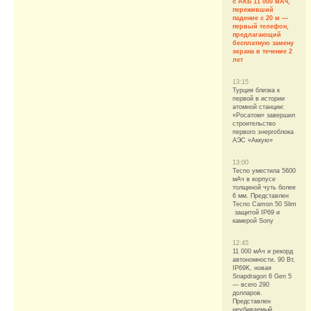
с АКБ 11 000 мАч,
переживший
падение с 20 м —
первый телефон,
предлагающий
бесплатную замену
экрана в течение 2
лет
13:15
Турция близка к
первой в истории
атомной станции:
«Росатом» завершил
строительство
первого энергоблока
АЭС «Аккую»
13:00
Tecno уместила 5600
мАч в корпусе
толщиной чуть более
6 мм. Представлен
Tecno Camon 50 Slim
защитой IP69 и
камерой Sony
12:45
11 000 мАч и рекорд
автономности, 90 Вт,
IP69K, новая
Snapdragon 6 Gen 5
— всего 290
долларов.
Представлен
неубиваемый