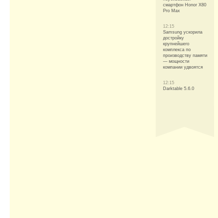
смартфон Honor X80
Pro Max
12:15
Samsung ускорила
достройку
крупнейшего
комплекса по
производству памяти
— мощности
компании удвоятся
12:15
Darktable 5.6.0