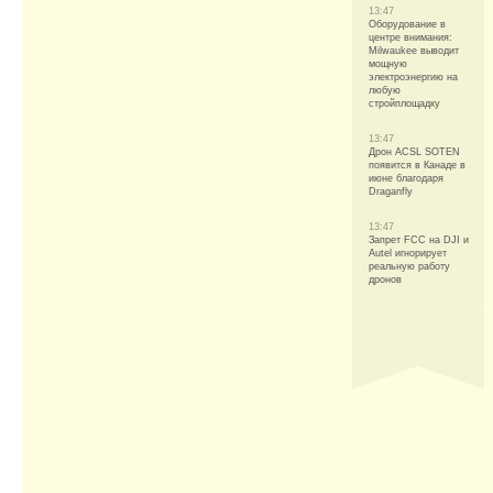
13:47
Оборудование в
центре внимания:
Milwaukee выводит
мощную
электроэнергию на
любую
стройплощадку
13:47
Дрон ACSL SOTEN
появится в Канаде в
июне благодаря
Draganfly
13:47
Запрет FCC на DJI и
Autel игнорирует
реальную работу
дронов