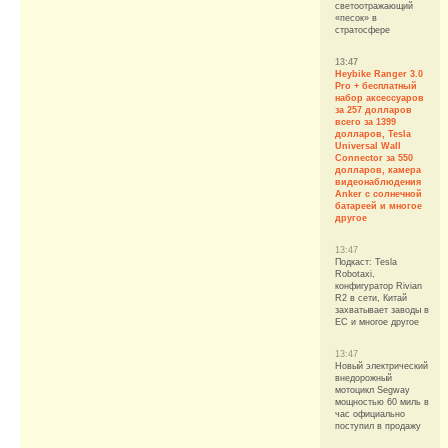
светоотражающий
«песок» в
стратосфере
13:47
Heybike Ranger 3.0
Pro + бесплатный
набор аксессуаров
за 257 долларов
всего за 1399
долларов, Tesla
Universal Wall
Connector за 550
долларов, камера
видеонаблюдения
Anker с солнечной
батареей и многое
другое
13:47
Подкаст: Tesla
Robotaxi,
конфигуратор Rivian
R2 в сети, Китай
захватывает заводы в
ЕС и многое другое
13:47
Новый электрический
внедорожный
мотоцикл Segway
мощностью 60 миль в
час официально
поступил в продажу