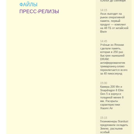
IONNA до сентября
ФАЙЛЫ
14:15
ПРЕСС-РЕЛИЗЫ
Asus выходит на
рынок оперативной
памяти, первый
продукт — комплект
на 48 ГБ от китайской
Biwin
14:45
Учёные из Японии
сделали память,
которая в 250 раз
быстрее нынешней
DRAM:
антиферромагнетик
тримарганец-олово
переключается всего
за 40 пикосекунд
15:00
Камера 200 Мп и
Snapdragon 8 Elite
Gen 5 в корпусе
толщиной менее 6
мм. Раскрыты
характеристики
Xiaomi Air
15:15
Геоинженеры Stardust
предложили охладить
Землю, распылив
особый