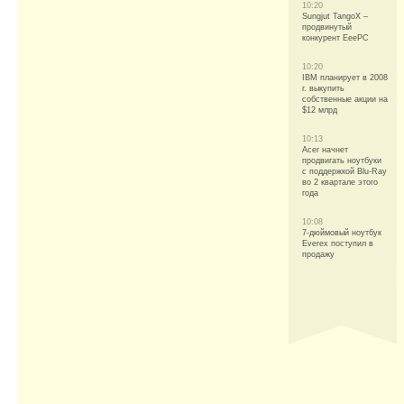
10:20
Sungjut TangoX –
продвинутый
конкурент EeePC
10:20
IBM планирует в 2008
г. выкупить
собственные акции на
$12 млрд
10:13
Acer начнет
продвигать ноутбуки
с поддержкой Blu-Ray
во 2 квартале этого
года
10:08
7-дюймовый ноутбук
Everex поступил в
продажу