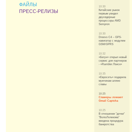
ФАЙЛЫ
10:30
Китайские рынок
ПРЕСС-РЕЛИЗЫ
первым увидел
двухядерные
процессоры AMD
Sempron
10:30
Dreevo С4 – GPS-
навигатор с модулем
GSM/GPRS
10:32
«Бегун» открыл новый
сервис для партнеров
- «Rambler.Поиск»
10:35
«Евросеть» подарила
мужчинам аллею
славы
10:25
Спамеры ломают
Gmail Captcha
10:25
В отношении "дочки"
"ВолгаТелекома"
введена процедура
банкротства