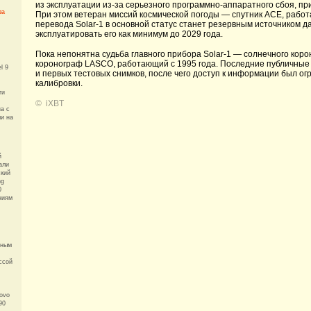
из эксплуатации из-за серьезного программно-аппаратного сбоя, пр
за
При этом ветеран миссий космической погоды — спутник ACE, работ
перевода Solar-1 в основной статус станет резервным источником 
эксплуатировать его как минимум до 2029 года.
Пока непонятна судьба главного прибора Solar-1 — солнечного ко
коронограф LASCO, работающий с 1995 года. Последние публичные 
l 9
и первых тестовых снимков, после чего доступ к информации был ог
калибровки.
ти
©
iXBT
а с
и на
й
али
ский
ng
0
ниям
рным
ссой
ovo
90