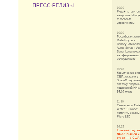
ПРЕСС-РЕЛИЗЫ
10:30
Meta✴ готовится
выпустить ИИ-ку
голосовым
управлением
10:30
Российская заме
Rolls-Royce и
Bentley: обновл
Aurus Senat и Au
Senat Long пока
на официальных
изображениях
10:45
Космические си
США заказали у
SpaceX спутник
систему обороны
поддержкой ИИ з
$4,16 млрд
11:30
Умные часы Gal
Watch 10 могут
получить экраны
Micro LED
10:15
Главный спутни
NOAA вышел и
строя — в США