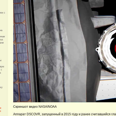
лон с
на
енные
rus
зали
лы
овую
 с
а
axy
Скриншот видео NASA/NOAA
к
з
Аппарат DSCOVR, запущенный в 2015 году и ранее считавшийся гла