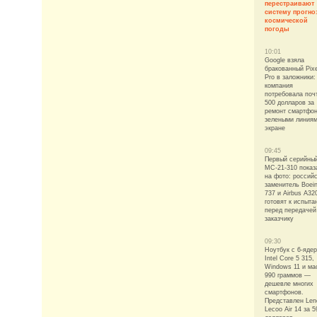
перестраивают
систему прогно
космической
погоды
10:01
Google взяла
бракованный Pixe
Pro в заложники:
компания
потребовала поч
500 долларов за
ремонт смартфон
зелеными линиям
экране
09:45
Первый серийны
МС-21-310 показ
на фото: россий
заменитель Boei
737 и Airbus A32
готовят к испыта
перед передачей
заказчику
09:30
Ноутбук с 6-яде
Intel Core 5 315,
Windows 11 и ма
990 граммов —
дешевле многих
смартфонов.
Представлен Len
Lecoo Air 14 за 5