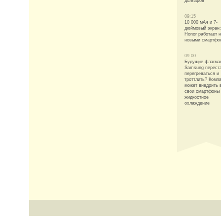
долларов
09:15
10 000 мАч и 7-
дюймовый экран:
Honor работает 
новыми смартфо
09:00
Будущие флагма
Samsung перест
перегреваться и
троттлить? Комп
может внедрить 
свои смартфоны
жидкостное
охлаждение