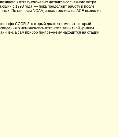
иведшего к отказу ключевых датчиков солнечного ветра.
ающий с 1998 года, — пока продолжит работу и после
данных. По оценкам NOAA, запас топлива на ACE позволит
ронографа CCOR-2, который должен заменить старый
сведения о нем касались открытия защитной крышки
раничен, а сам прибор по-прежнему находится на стадии