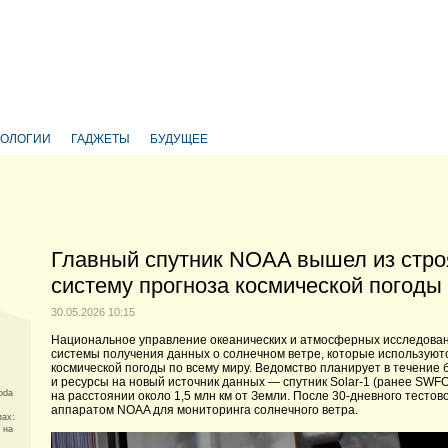
НОЛОГИИ
ГАДЖЕТЫ
БУДУЩЕЕ
Главный спутник NOAA вышел из стр
систему прогноза космической погоды
30.05.2026 10:15
Национальное управление океанических и атмосферных исследова
системы получения данных о солнечном ветре, которые используют
космической погоды по всему миру. Ведомство планирует в течени
и ресурсы на новый источник данных — спутник Solar-1 (ранее SWFO
oda
на расстоянии около 1,5 млн км от Земли. После 30-дневного тесто
аппаратом NOAA для мониторинга солнечного ветра.
пах:
 на