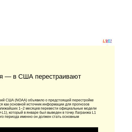
L
I
V
E
!
оя — в США перестраивают
ний США (NOAA) объявило о предстоящей перестройке
ся как основной источник информации для прогнозов
е ближайших 1–2 месяцев перевести официальные модели
-L1), который в январе был выведен в точку Лагранжа L1
вого периода именно он должен стать основным