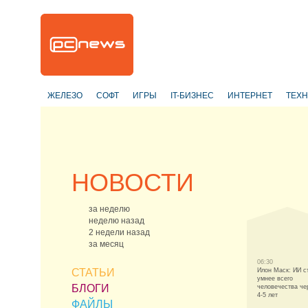
ЖЕЛЕЗО
СОФТ
ИГРЫ
IT-БИЗНЕС
ИНТЕРНЕТ
ТЕХ
НОВОСТИ
за неделю
неделю назад
2 недели назад
за месяц
06:30
СТАТЬИ
Илон Маск: ИИ с
умнее всего
БЛОГИ
человечества че
4-5 лет
ФАЙЛЫ