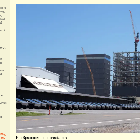
 на 8
ung,
п,
иком
ой
vo X
 мАч,
le
ле
вая
на
ую
Linux
 в
bay,
Изображение colleenadastra
рать