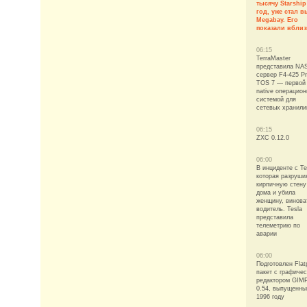
тысячу Starship
год, уже стал 
Megabay. Его
показали вблиз
06:15
TerraMaster
представила NA
сервер F4-425 Pr
TOS 7 — первой 
native операцио
системой для
сетевых хранил
06:15
ZXC 0.12.0
06:00
В инциденте с Te
которая разруши
кирпичную стену
дома и убила
женщину, винова
водитель. Tesla
представила
телеметрию по
аварии
06:00
Подготовлен Flat
пакет с графиче
редактором GIM
0.54, выпущенны
1996 году