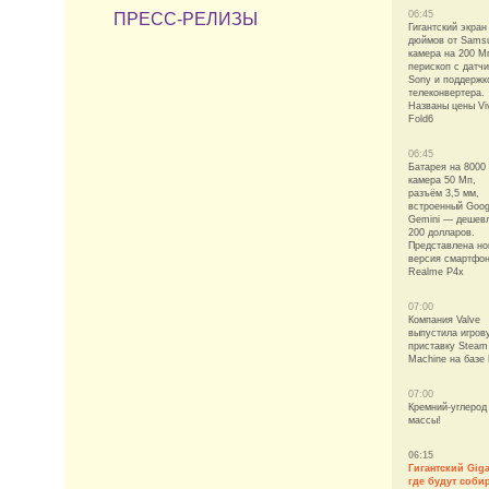
06:45
ПРЕСС-РЕЛИЗЫ
Гигантский экран
дюймов от Sams
камера на 200 М
перископ с датч
Sony и поддержк
телеконвертера.
Названы цены Vi
Fold6
06:45
Батарея на 8000
камера 50 Мп,
разъём 3,5 мм,
встроенный Goog
Gemini — дешев
200 долларов.
Представлена но
версия смартфо
Realme P4x
07:00
Компания Valve
выпустила игров
приставку Steam
Machine на базе 
07:00
Кремний-углерод
массы!
06:15
Гигантский Giga
где будут соби