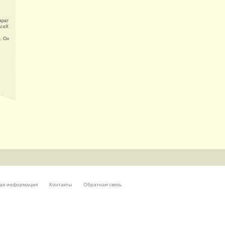
арат
aceX
. Он
ая информация
Контакты
Обратная связь