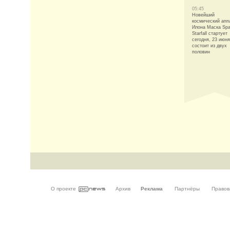
05:45
Новейший
космический апп
Илона Маска Sp
Starfall стартует
сегодня, 23 июня
состоит из двух
половин
О проекте
Архив
Реклама
Партнёры
Правов