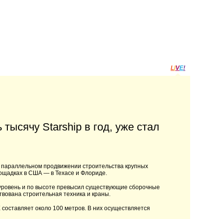
L
I
V
E
!
 тысячу Starship в год, уже стал
 о параллельном продвижении строительства крупных
лощадках в США — в Техасе и Флориде.
й уровень и по высоте превысил существующие сборочные
твована строительная техника и краны.
составляет около 100 метров. В них осуществляется