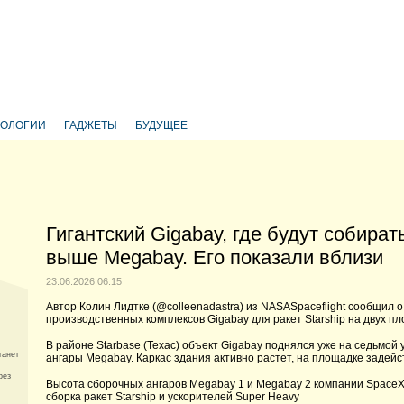
НОЛОГИИ
ГАДЖЕТЫ
БУДУЩЕЕ
Гигантский Gigabay, где будут собирать
выше Megabay. Его показали вблизи
23.06.2026 06:15
Автор Колин Лидтке (@colleenadastra) из NASASpaceflight сообщил
производственных комплексов Gigabay для ракет Starship на двух п
В районе Starbase (Техас) объект Gigabay поднялся уже на седьмо
танет
ангары Megabay. Каркас здания активно растет, на площадке задейс
рез
Высота сборочных ангаров Megabay 1 и Megabay 2 компании SpaceX 
сборка ракет Starship и ускорителей Super Heavy