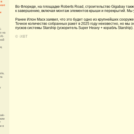
 в
выше
Во Флориде, на площадке Roberts Road, строительство Gigabay такж
к завершению, включая монтаж элементов крыши и перекрытий. Мы у
и
Ранее Илон Маск заявил, что это будет одно из крупнейших сооружени
Точное количество собранных ракет в 2025 году неизвестно, но мы 
пусков системы Starship (ускоритель Super Heavy + корабль Starship).
S-
o на
©
iXBT
AI-
нной
ищ
sla,
ла
т
pak-
ским
P
м в