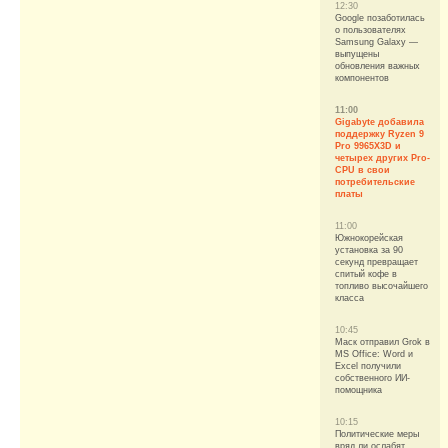
12:30
Google позаботилась
о пользователях
Samsung Galaxy —
выпущены
обновления важных
компонентов
11:00
Gigabyte добавила
поддержку Ryzen 9
Pro 9965X3D и
четырех других Pro-
CPU в свои
потребительские
платы
11:00
Южнокорейская
установка за 90
секунд превращает
спитый кофе в
топливо высочайшего
класса
10:45
Маск отправил Grok в
MS Office: Word и
Excel получили
собственного ИИ-
помощника
10:15
Политические меры
вряд ли ослабят