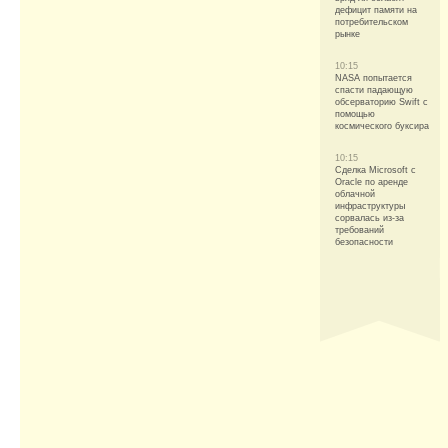
дефицит памяти на
потребительском
рынке
10:15
NASA попытается
спасти падающую
обсерваторию Swift с
помощью
космического буксира
10:15
Сделка Microsoft с
Oracle по аренде
облачной
инфраструктуры
сорвалась из-за
требований
безопасности