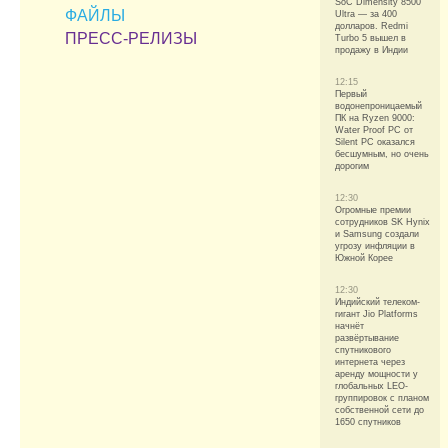
SoC Dimensity 8500
ФАЙЛЫ
Ultra — за 400
долларов. Redmi
ПРЕСС-РЕЛИЗЫ
Turbo 5 вышел в
продажу в Индии
12:15
Первый
водонепроницаемый
ПК на Ryzen 9000:
Water Proof PC от
Silent PC оказался
бесшумным, но очень
дорогим
12:30
Огромные премии
сотрудников SK Hynix
и Samsung создали
угрозу инфляции в
Южной Корее
12:30
Индийский телеком-
гигант Jio Platforms
начнёт
развёртывание
спутникового
интернета через
аренду мощности у
глобальных LEO-
группировок с планом
собственной сети до
1650 спутников