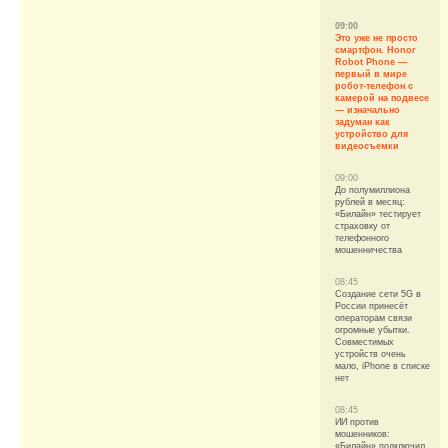
09:00
Это уже не просто
смартфон. Honor
Robot Phone —
первый в мире
робот-телефон с
камерой на подвесе
— изначально
задуман как
устройство для
видеосъемки
09:00
До полумиллиона
рублей в месяц:
«Билайн» тестирует
страховку от
телефонного
мошенничества
08:45
Создание сети 5G в
России принесёт
операторам связи
огромные убытки.
Совместимых
устройств очень
мало, iPhone в списке
нет
08:45
ИИ против
мошенников:
«Билайн» подключил