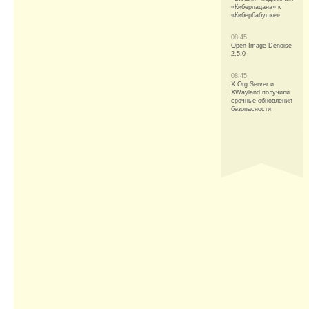
«Киберпацана» к
«Кибербабушке»
08:45
Open Image Denoise
2.5.0
08:45
X.Org Server и
XWayland получили
срочные обновления
безопасности