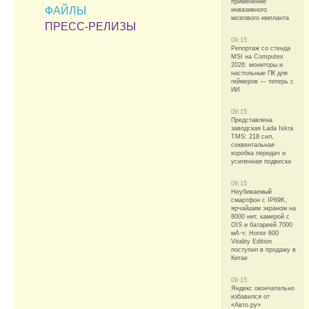
применение
ФАЙЛЫ
инвазивного
мозгового импланта
ПРЕСС-РЕЛИЗЫ
09:15
Репортаж со стенда
MSI на Computex
2026: мониторы и
настольные ПК для
геймеров — теперь с
ИИ
09:15
Представлена
заводская Lada Iskra
TMS: 218 сил,
секвентальная
коробка передач и
усиленная подвеска
09:15
Неубиваемый
смартфон с IP69K,
ярчайшим экраном на
8000 нит, камерой с
OIS и батареей 7000
мА·ч: Honor 600
Vitality Edition
поступил в продажу в
Китае
09:15
Яндекс окончательно
избавился от
«Авто.ру»