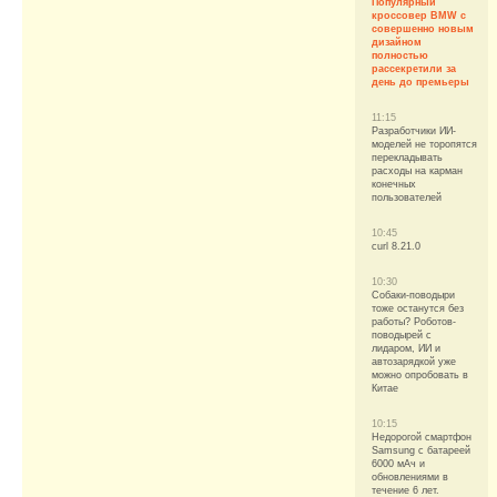
Популярный
кроссовер BMW с
совершенно новым
дизайном
полностью
рассекретили за
день до премьеры
11:15
Разработчики ИИ-
моделей не торопятся
перекладывать
расходы на карман
конечных
пользователей
10:45
curl 8.21.0
10:30
Собаки-поводыри
тоже останутся без
работы? Роботов-
поводырей с
лидаром, ИИ и
автозарядкой уже
можно опробовать в
Китае
10:15
Недорогой смартфон
Samsung с батареей
6000 мАч и
обновлениями в
течение 6 лет.