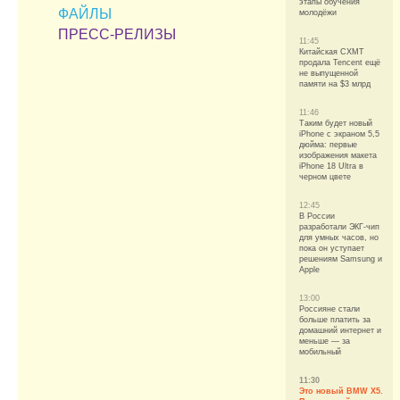
этапы обучения
ФАЙЛЫ
молодёжи
ПРЕСС-РЕЛИЗЫ
11:45
Китайская CXMT
продала Tencent ещё
не выпущенной
памяти на $3 млрд
11:46
Таким будет новый
iPhone с экраном 5,5
дюйма: первые
изображения макета
iPhone 18 Ultra в
черном цвете
12:45
В России
разработали ЭКГ-чип
для умных часов, но
пока он уступает
решениям Samsung и
Apple
13:00
Россияне стали
больше платить за
домашний интернет и
меньше — за
мобильный
11:30
Это новый BMW X5.