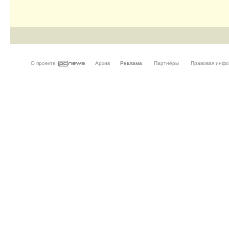
О проекте
Архив
Реклама
Партнёры
Правовая инф