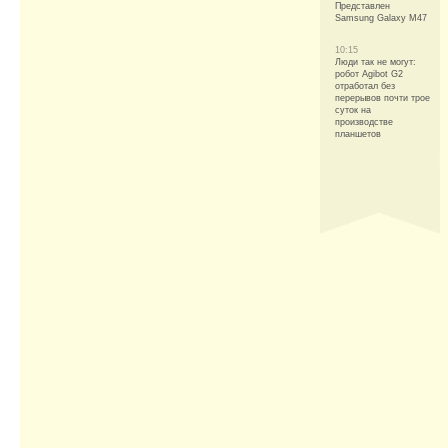
Представлен
Samsung Galaxy M47
10:15
Люди так не могут:
робот Agibot G2
отработал без
перерывов почти трое
суток на
производстве
планшетов