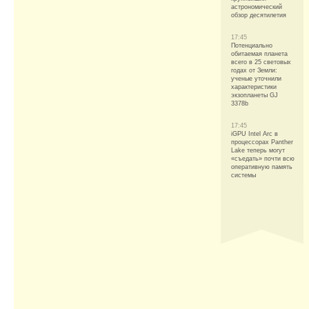
астрономический
обзор десятилетия
17:45
Потенциально
обитаемая планета
всего в 25 световых
годах от Земли:
ученые уточнили
характеристики
экзопланеты GJ
3378b
17:45
iGPU Intel Arc в
процессорах Panther
Lake теперь могут
«съедать» почти всю
оперативную память
системы