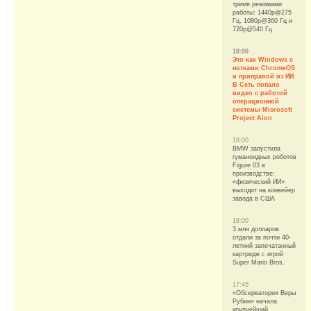
тремя режимами
работы: 1440p@275
Гц, 1080p@360 Гц и
720p@540 Гц
18:00
Это как Windows с
нотками ChromeOS
и приправой из ИИ.
В Сеть попало
видео с работой
операционной
системы Microsoft
Project Aion
18:00
BMW запустила
гуманоидных роботов
Figure 03 в
производстве:
«физический ИИ»
выходит на конвейер
завода в США
18:00
3 млн долларов
отдали за почти 40-
летний запечатанный
картридж с игрой
Super Mario Bros.
17:45
«Обсерватория Веры
Рубин» начала
крупнейший