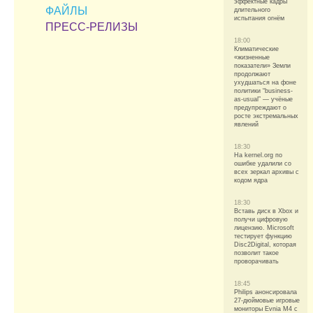
эффектные кадры
ФАЙЛЫ
длительного
испытания огнём
ПРЕСС-РЕЛИЗЫ
18:00
Климатические
«жизненные
показатели» Земли
продолжают
ухудшаться на фоне
политики “business-
as-usual” — учёные
предупреждают о
росте экстремальных
явлений
18:30
На kernel.org по
ошибке удалили со
всех зеркал архивы с
кодом ядра
18:30
Вставь диск в Xbox и
получи цифровую
лицензию. Microsoft
тестирует функцию
Disc2Digital, которая
позволит такое
проворачивать
18:45
Philips анонсировала
27-дюймовые игровые
мониторы Evnia M4 с