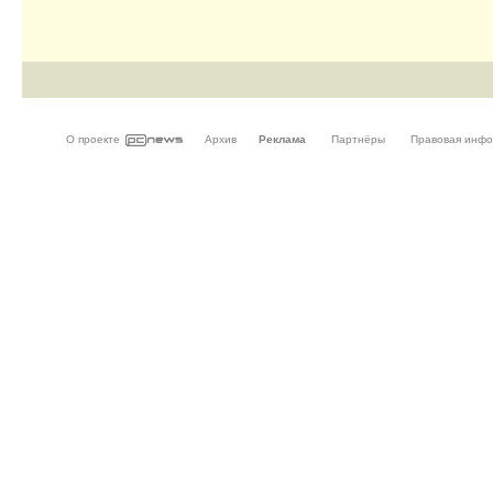
О проекте
Архив
Реклама
Партнёры
Правовая инф